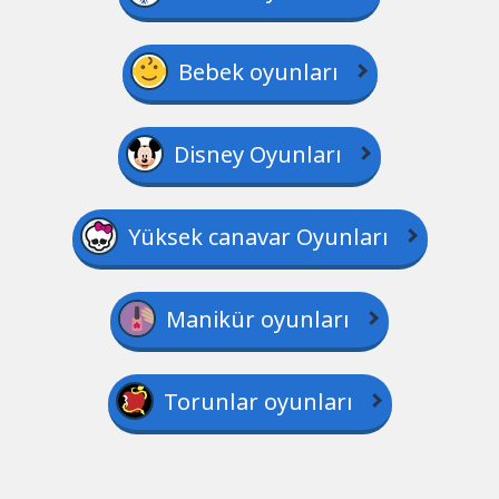
Bebek oyunları
Disney Oyunları
Yüksek canavar Oyunları
Manikür oyunları
Torunlar oyunları