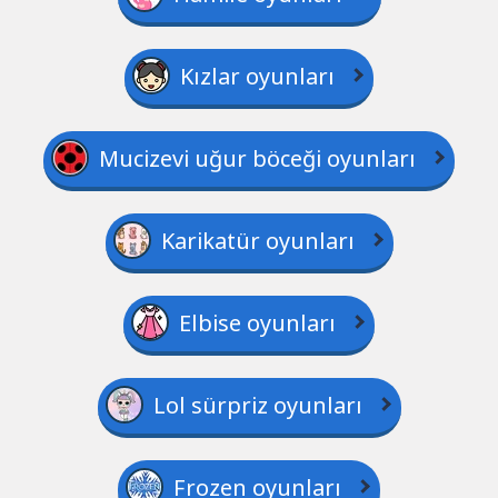
Kızlar oyunları
Mucizevi uğur böceği oyunları
Karikatür oyunları
Elbise oyunları
Lol sürpriz oyunları
Frozen oyunları