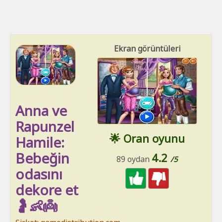
Ekran görüntüleri
Anna ve
Rapunzel
🌟 Oran oyunu
Hamile:
Bebeğin
4.2
89 oydan
/5
odasını
dekore et
🤰👶👼