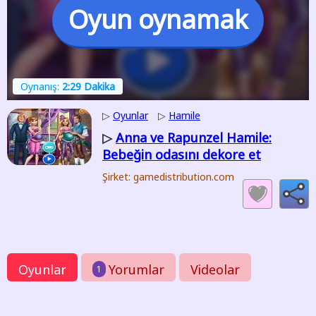
Oyun oynamak
Oynanış:
2:29 Dakika
▷
Oyunlar
▷
Hamile
Anna ve Rapunzel Hamile:
▷
Bebeğin odasını dekore et
Şirket: gamedistribution.com
Oyunlar
Yorumlar
Videolar
1