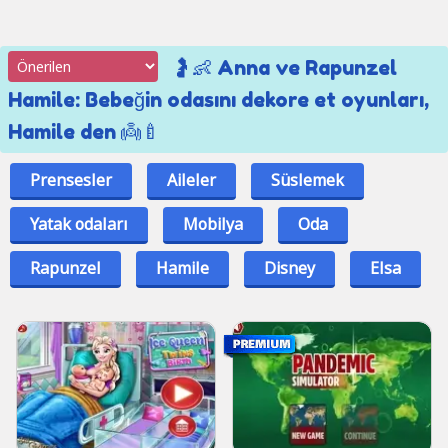
🤰👶 Anna ve Rapunzel
Hamile: Bebeğin odasını dekore et oyunları,
Hamile den 👼🍼
Prensesler
Aileler
Süslemek
Yatak odaları
Mobilya
Oda
Rapunzel
Hamile
Disney
Elsa