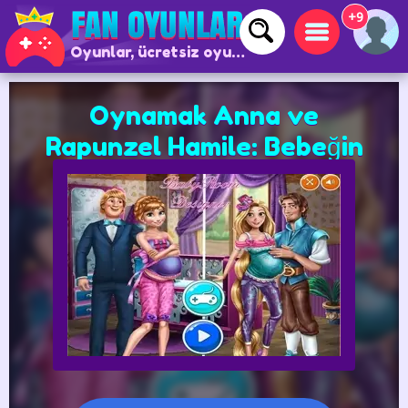
+9
Oyunlar, ücretsiz oyunlar ve çevrimiçi oyunlar
Oynamak Anna ve
Rapunzel Hamile: Bebeğin
odasını dekore et