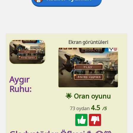
Ekran görüntüleri
Aygır
Ruhu:
🌟 Oran oyunu
4.5
73 oydan
/5