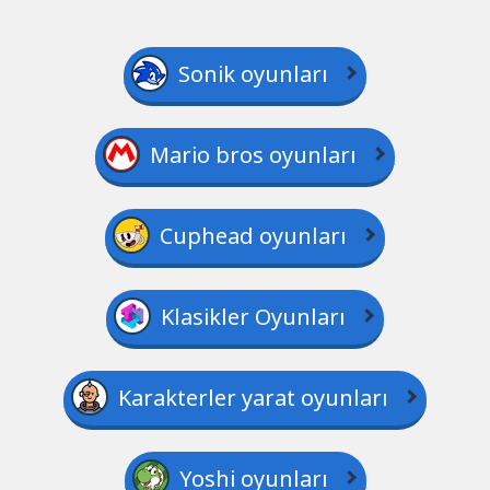
Sonik oyunları
Mario bros oyunları
Cuphead oyunları
Klasikler Oyunları
Karakterler yarat oyunları
Yoshi oyunları