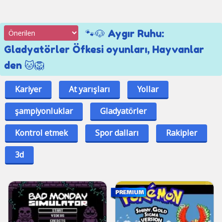
🐾🐶 Aygır Ruhu:
Gladyatörler Öfkesi oyunları, Hayvanlar
den 🐱🦁
Kariyer
At yarışları
Yollar
şampiyonluklar
Gladyatörler
Kontrol etmek
Spor dalları
Rakipler
3d