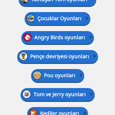
Çocuklar Oyunları
Angry Birds oyunları
Pençe devriyesi oyunları
Pou oyunları
Tom ve Jerry oyunları
Kediler oyunları