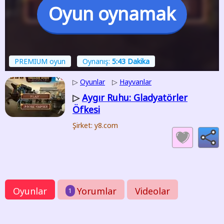
Oyun oynamak
PREMIUM oyun
Oynanış:
5:43 Dakika
▷
Oyunlar
▷
Hayvanlar
Aygır Ruhu: Gladyatörler
▷
Öfkesi
Şirket: y8.com
Oyunlar
Yorumlar
Videolar
1