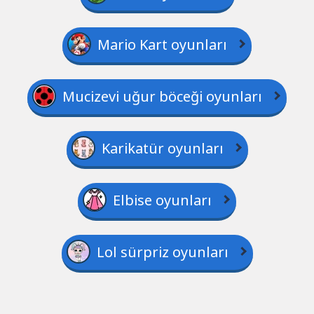
Mario Kart oyunları
Mucizevi uğur böceği oyunları
Karikatür oyunları
Elbise oyunları
Lol sürpriz oyunları