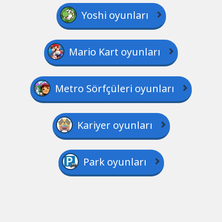
Yoshi oyunları
Mario Kart oyunları
Metro Sörfçüleri oyunları
Kariyer oyunları
Park oyunları