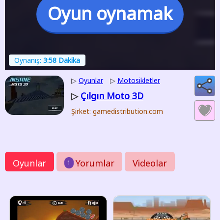
Oyun oynamak
Oynanış:
3:58 Dakika
▷
Oyunlar
▷
Motosikletler
Çılgın Moto 3D
▷
Şirket: gamedistribution.com
Oyunlar
Yorumlar
Videolar
1