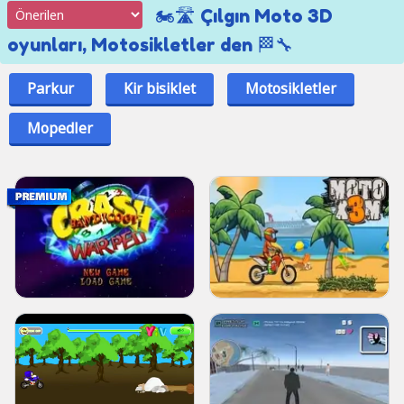
🏍️🛣️ Çılgın Moto 3D
oyunları, Motosikletler den 🏁🔧
Parkur
Kir bisiklet
Motosikletler
Mopedler