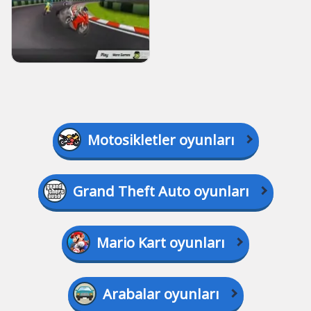
Motosikletler oyunları
Grand Theft Auto oyunları
Mario Kart oyunları
Arabalar oyunları