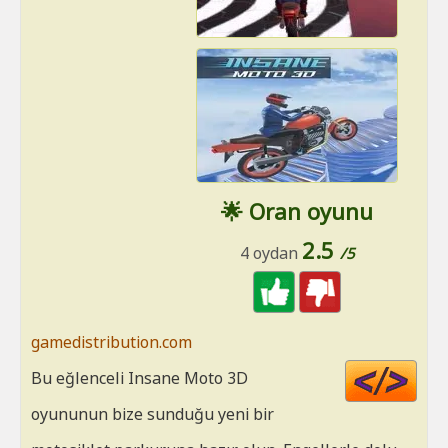
🌟 Oran oyunu
2.5
4 oydan
/5
gamedistribution.com
Cod
Bu eğlenceli Insane Moto 3D
HT
oyununun bize sunduğu yeni bir