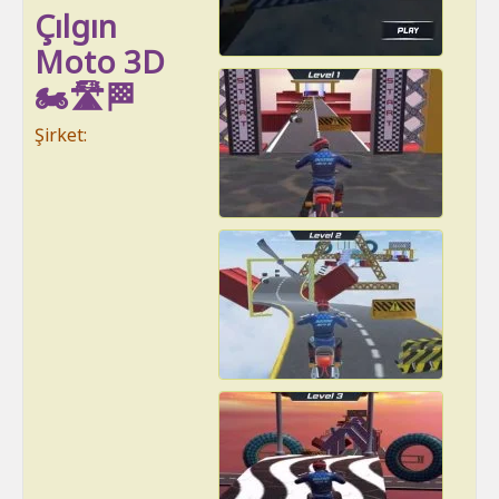
Çılgın
Moto 3D
🏍️🛣️🏁
Şirket: