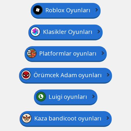
Roblox Oyunları
Klasikler Oyunları
Platformlar oyunları
Örümcek Adam oyunları
Luigi oyunları
Kaza bandicoot oyunları