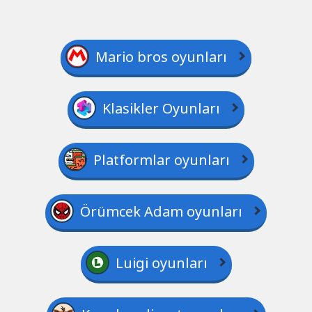
Mario bros oyunları
Klasikler Oyunları
Platformlar oyunları
Örümcek Adam oyunları
Luigi oyunları