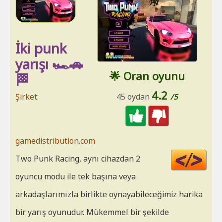
İki punk
yarışı 🏎️🚗
🌟 Oran oyunu
🏁
4.2
Şirket:
45 oydan
/5
gamedistribution.com
Cod
Two Punk Racing, aynı cihazdan 2
HT
oyuncu modu ile tek başına veya
arkadaşlarımızla birlikte oynayabileceğimiz harika
bir yarış oyunudur. Mükemmel bir şekilde