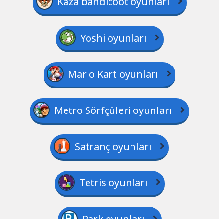
Kaza bandicoot oyunları
Yoshi oyunları
Mario Kart oyunları
Metro Sörfçüleri oyunları
Satranç oyunları
Tetris oyunları
Park oyunları