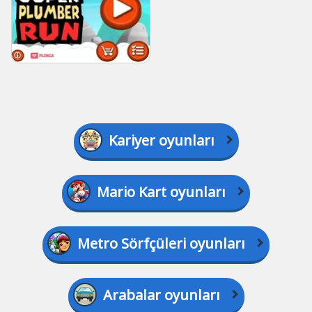
Kariyer oyunları
Mario Kart oyunları
Metro Sörfçüleri oyunları
Arabalar oyunları