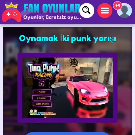
+9
Oyunlar, ücretsiz oyunlar ve çevrimiçi oyunlar
Oynamak İki punk yarışı