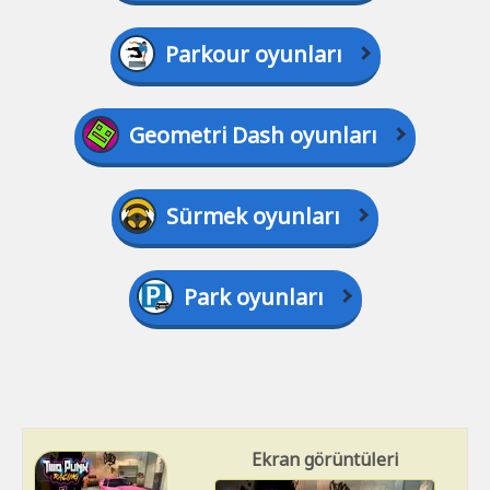
Parkour oyunları
Geometri Dash oyunları
Sürmek oyunları
Park oyunları
Ekran görüntüleri