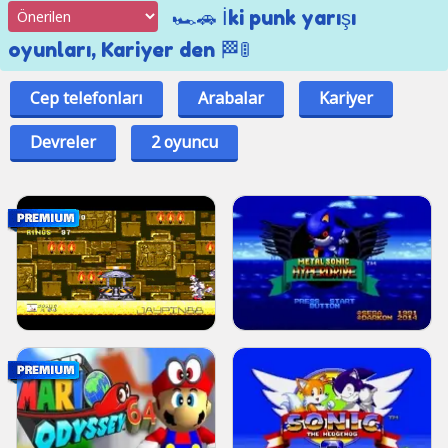
🏎️🚗 İki punk yarışı
oyunları, Kariyer den 🏁🚦
Cep telefonları
Arabalar
Kariyer
Devreler
2 oyuncu