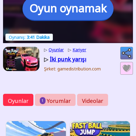
Oyun oynamak
Oynanış:
3:41 Dakika
▷
Oyunlar
▷
Kariyer
İki punk yarışı
▷
Şirket: gamedistribution.com
Oyunlar
Yorumlar
Videolar
1