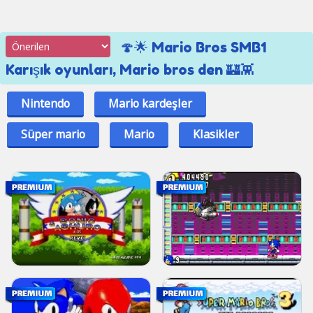
🍄🌟 Mario Bros SMB1
Karışık oyunları, Mario bros den 🏰👾
Nintendo
Mario kardeşler
Süper mario
Mario
Klasikler