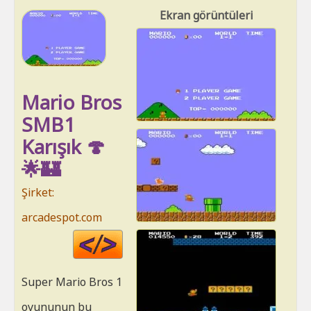
Ekran görüntüleri
Mario Bros
SMB1
Karışık 🍄
🌟🏰
Şirket:
arcadespot.com
Code
HTML
Super Mario Bros 1
oyununun bu