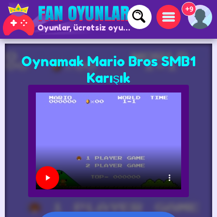
+9
Oyunlar, ücretsiz oyunlar ve çevrimiçi oyunlar
Oynamak Mario Bros SMB1
Karışık