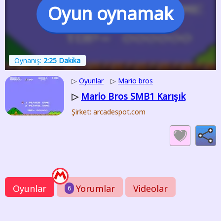
Oyun oynamak
Oynanış:
2:25 Dakika
▷
Oyunlar
▷
Mario bros
Mario Bros SMB1 Karışık
▷
Şirket: arcadespot.com
Oyunlar
Yorumlar
Videolar
6