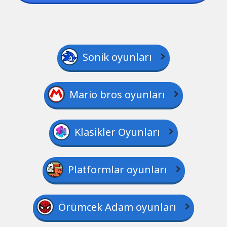
Sonik oyunları
Mario bros oyunları
Klasikler Oyunları
Platformlar oyunları
Örümcek Adam oyunları