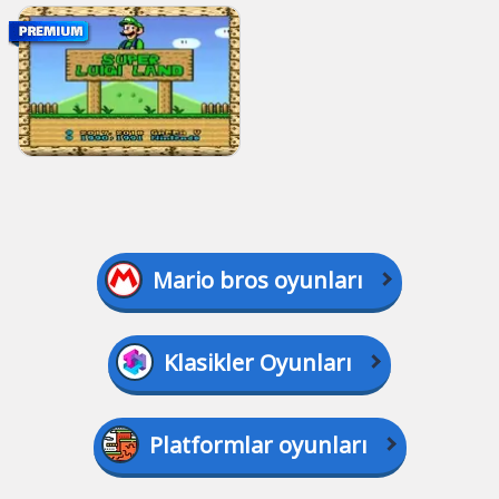
Mario bros oyunları
Klasikler Oyunları
Platformlar oyunları