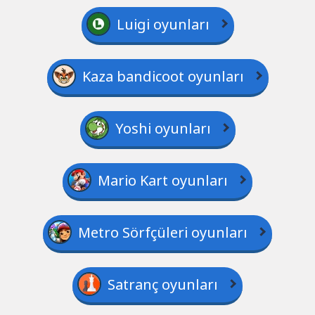
Luigi oyunları
Kaza bandicoot oyunları
Yoshi oyunları
Mario Kart oyunları
Metro Sörfçüleri oyunları
Satranç oyunları