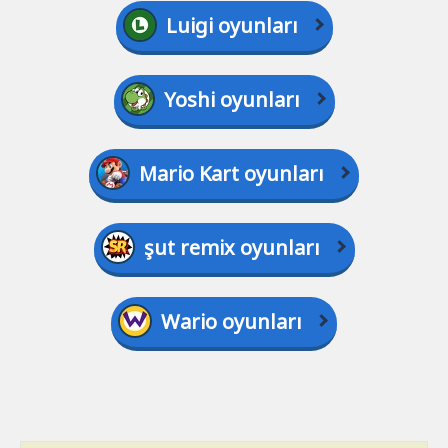
Luigi oyunları
Yoshi oyunları
Mario Kart oyunları
şut remix oyunları
Wario oyunları