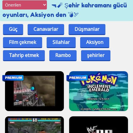
🔫🧨 Şehir kahramanı gücü
oyunları, Aksiyon den 💣🏹
Güç
Canavarlar
Düşmanlar
Film çekmek
Silahlar
Aksiyon
Tahrip etmek
Rambo
şehirler