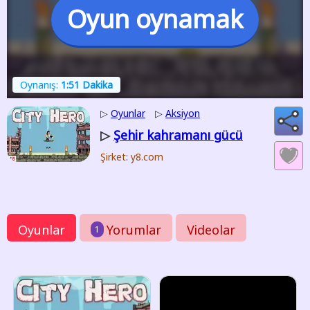
Oyun oynamak
Oynanış:
1:51 Dakika
▷
Oyunlar
▷
Aksiyon
Şehir kahramanı gücü
▷
Şirket: y8.com
Oyunlar
Yorumlar
Videolar
1