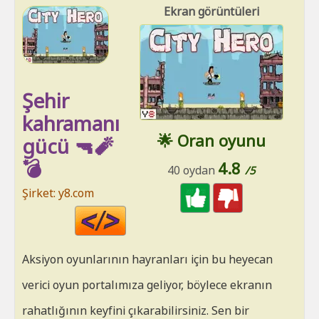
Ekran görüntüleri
Şehir
kahramanı
🌟 Oran oyunu
gücü 🔫🧨
💣
4.8
40 oydan
/5
Şirket: y8.com
Code
HTML
Aksiyon oyunlarının hayranları için bu heyecan
verici oyun portalımıza geliyor, böylece ekranın
rahatlığının keyfini çıkarabilirsiniz. Sen bir