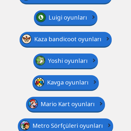
Luigi oyunları
Kaza bandicoot oyunları
Yoshi oyunları
Kavga oyunları
Mario Kart oyunları
Metro Sörfçüleri oyunları