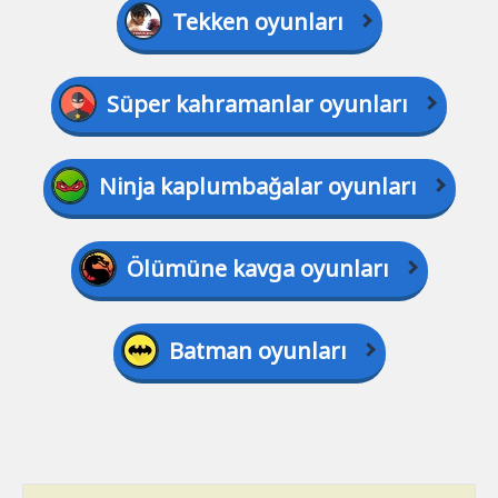
Tekken oyunları
Süper kahramanlar oyunları
Ninja kaplumbağalar oyunları
Ölümüne kavga oyunları
Batman oyunları