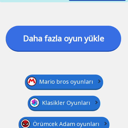
Daha fazla oyun yükle
Mario bros oyunları
Klasikler Oyunları
Örümcek Adam oyunları