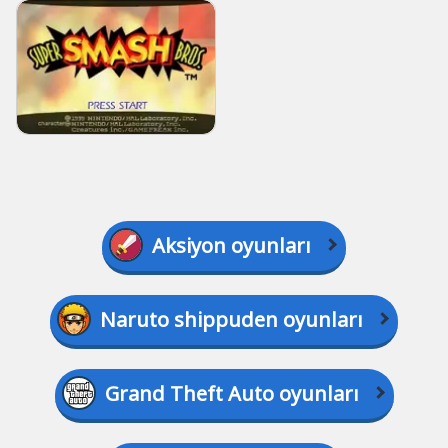
Aksiyon oyunları
Naruto shippuden oyunları
Grand Theft Auto oyunları