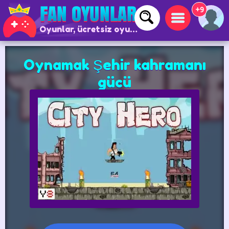
+9
Oyunlar, ücretsiz oyunlar ve çevrimiçi oyunlar
Oynamak Şehir kahramanı
gücü