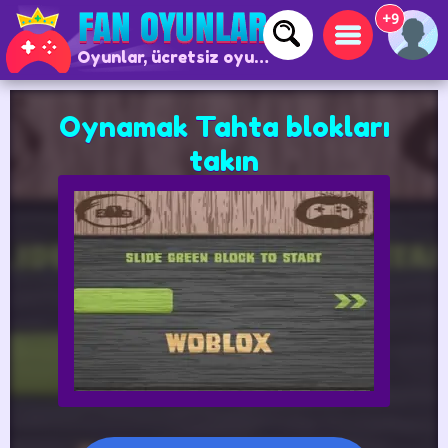
+9
Oyunlar, ücretsiz oyunlar ve çevrimiçi oyunlar
Oynamak Tahta blokları
takın