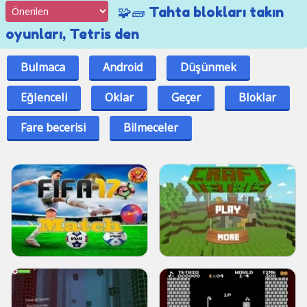
🧩🧱 Tahta blokları takın
oyunları, Tetris den
Bulmaca
Android
Düşünmek
Eğlenceli
Oklar
Geçer
Bloklar
Fare becerisi
Bilmeceler