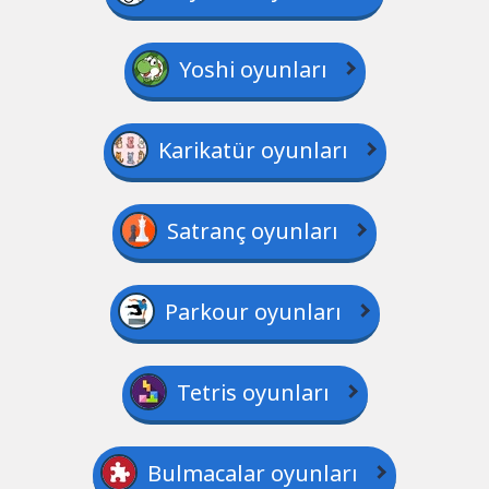
Yoshi oyunları
Karikatür oyunları
Satranç oyunları
Parkour oyunları
Tetris oyunları
Bulmacalar oyunları