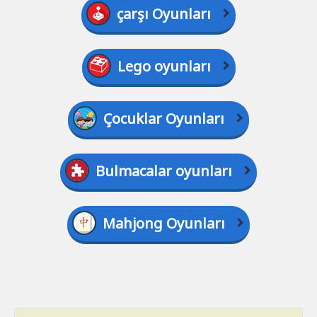
çarşı Oyunları
Lego oyunları
Çocuklar Oyunları
Bulmacalar oyunları
Mahjong Oyunları