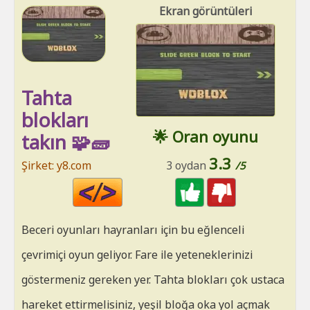
Ekran görüntüleri
Tahta
blokları
🌟 Oran oyunu
takın 🧩🧱
3.3
Şirket: y8.com
3 oydan
/5
Code
HTML
Beceri oyunları hayranları için bu eğlenceli
çevrimiçi oyun geliyor. Fare ile yeteneklerinizi
göstermeniz gereken yer. Tahta blokları çok ustaca
hareket ettirmelisiniz, yeşil bloğa oka yol açmak