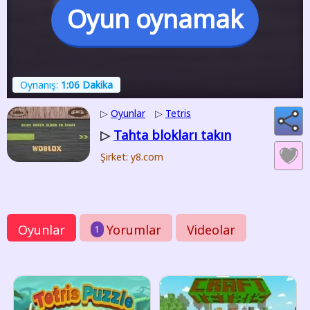
Oyun oynamak
Oynanış:
1:06 Dakika
▷
Oyunlar
▷
Tetris
Tahta blokları takın
▷
Şirket: y8.com
Oyunlar
Yorumlar
Videolar
1