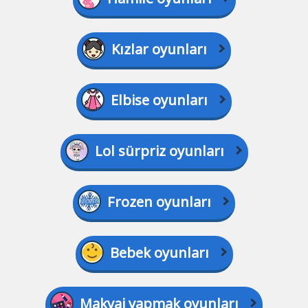
Kızlar oyunları
Elbise oyunları
Lol sürpriz oyunları
Frozen oyunları
Bebek oyunları
Makyaj yapmak oyunları