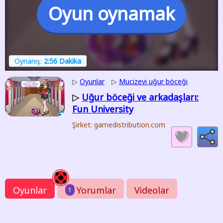
Oyun oynamak
Oynanış:
2:56 Dakika
▷
Oyunlar
▷
Mucizevi uğur böceği
Uğur böceği ve arkadaşları:
▷
Fun University
Şirket: gamedistribution.com
Oyunlar
Yorumlar
Videolar
1