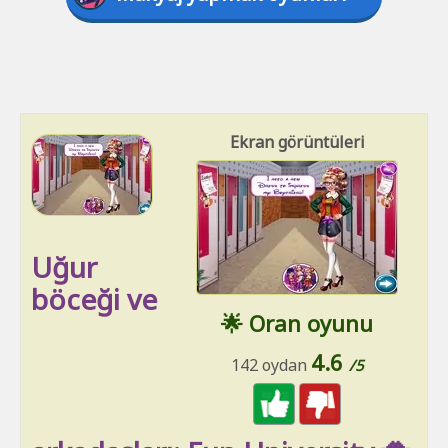
Ekran görüntüleri
Uğur
böceği ve
🌟 Oran oyunu
4.6
142 oydan
/5