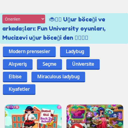
🐞🦸‍♀️ Uğur böceği ve
arkadaşları: Fun University oyunları,
Mucizevi uğur böceği den 🦸‍♂️🦹‍♂️
Modern prensesler
Ladybug
Alışveriş
Seçme
Üniversite
Elbise
Miraculous ladybug
Kıyafetler