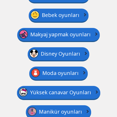
Bebek oyunları
Makyaj yapmak oyunları
Disney Oyunları
Moda oyunları
Yüksek canavar Oyunları
Manikür oyunları