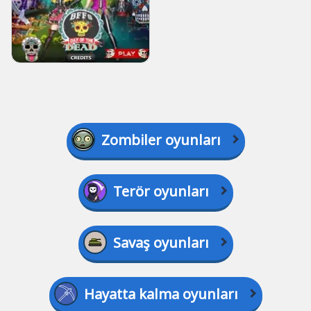
Zombiler oyunları
Terör oyunları
Savaş oyunları
Hayatta kalma oyunları