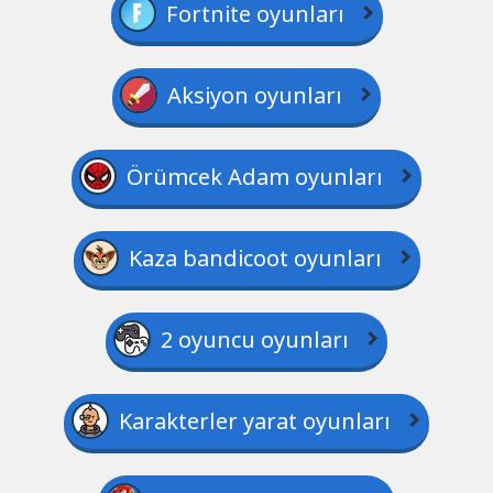
Fortnite oyunları
Aksiyon oyunları
Örümcek Adam oyunları
Kaza bandicoot oyunları
2 oyuncu oyunları
Karakterler yarat oyunları