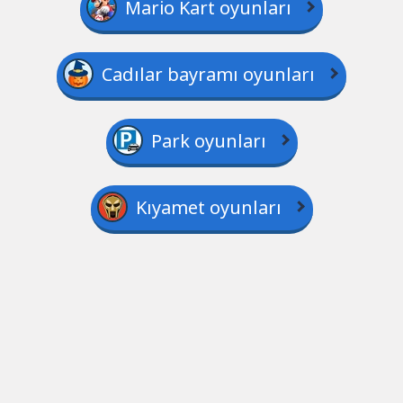
Mario Kart oyunları
Cadılar bayramı oyunları
Park oyunları
Kıyamet oyunları