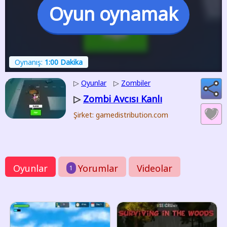
Oyun oynamak
Oynanış:
1:00 Dakika
▷
Oyunlar
▷
Zombiler
Zombi Avcısı Kanlı
▷
Şirket: gamedistribution.com
Oyunlar
Yorumlar
Videolar
1