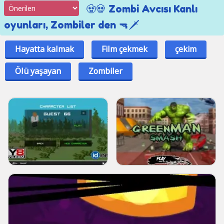
🧟💀 Zombi Avcısı Kanlı
oyunları, Zombiler den 🔫🗡
Hayatta kalmak
Film çekmek
çekim
Ölü yaşayan
Zombiler