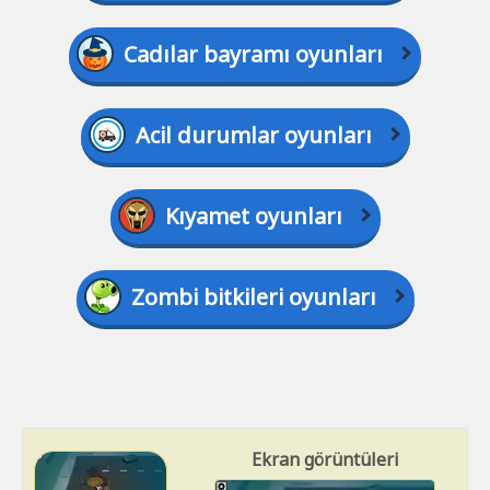
Cadılar bayramı oyunları
Acil durumlar oyunları
Kıyamet oyunları
Zombi bitkileri oyunları
Ekran görüntüleri