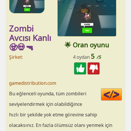
Zombi
Avcısı Kanlı
🌟 Oran oyunu
🧟💀🔫
5
Şirket:
4 oydan
/5
gamedistribution.com
Cod
Bu eğlenceli oyunda, tüm zombileri
HT
seviyelendirmek için olabildiğince
hızlı bir şekilde yok etme görevine sahip
olacaksınız. En fazla ölümsüz olanı yenmek için