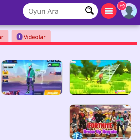
+9
ar
Videolar
1