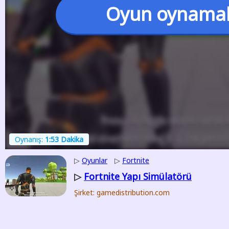
Oyun oynama
Oynanış:
1:53 Dakika
▷
Oyunlar
▷
Fortnite
Fortnite Yapı Simülatörü
▷
Şirket: gamedistribution.com