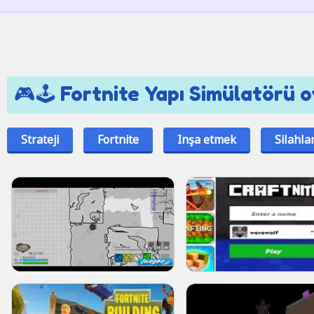
🎮🕹️ Fortnite Yapı Simülatörü o
Strateji
Fortnite
Inşa etmek
Silahla