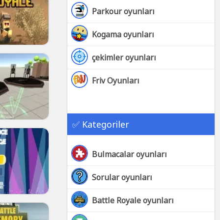
Parkour oyunları
Kogama oyunları
çekimler oyunları
Friv Oyunları
✅ Kategoriler
Bulmacalar oyunları
Sorular oyunları
Battle Royale oyunları