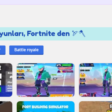
yunları, Fortnite den 🏹🪓
r
Battle royale