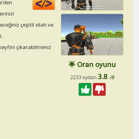
Code
te'den
HTML
erinizi
ceğiniz çeşitli silah ve
i.
keyfini çıkarabilmeniz
🌟 Oran oyunu
3.8
2233 oydan
/5