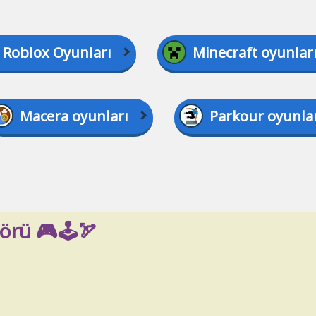
Roblox Oyunları
Minecraft oyunlar
Macera oyunları
Parkour oyunla
örü 🎮🕹️🏹