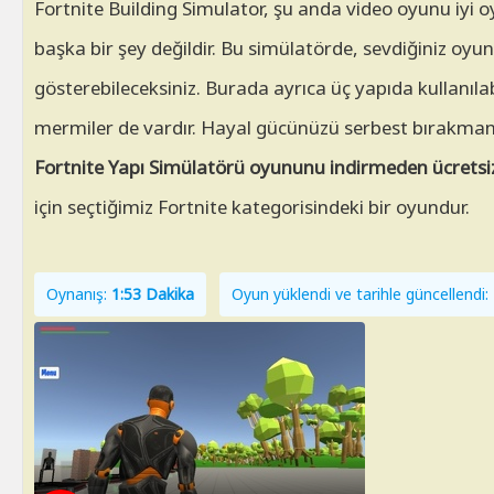
Fortnite Building Simulator, şu anda video oyunu iyi o
başka bir şey değildir. Bu simülatörde, sevdiğiniz oyun
gösterebileceksiniz. Burada ayrıca üç yapıda kullanılabi
mermiler de vardır. Hayal gücünüzü serbest bırakmanı
Fortnite Yapı Simülatörü oyununu indirmeden ücretsi
için seçtiğimiz Fortnite kategorisindeki bir oyundur.
Oynanış:
1:53 Dakika
Oyun yüklendi ve tarihle güncellend