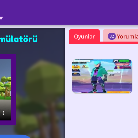
ar
Oyunlar
Yoruml
32
imülatörü