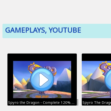
GAMEPLAYS, YOUTUBE
Spyro the Dragon - Complete 120% Walkthrough - All Dragons, All Gems, All Eggs (Longplay)