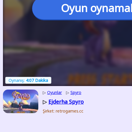
Oyun oynama
Oynanış:
4:07 Dakika
▷
Oyunlar
▷
Spyro
Ejderha Spyro
▷
Şirket: retrogames.cc