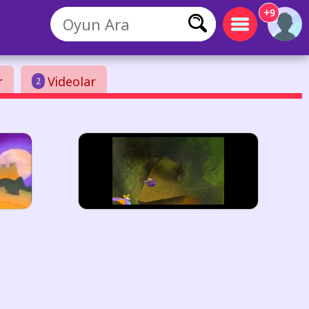
+9
r
Videolar
2