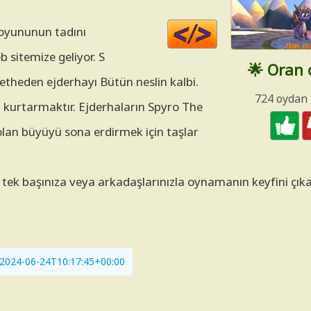
Code
 oyununun tadını
HTML
 sitemize geliyor. S
🌟 Oran
fetheden ejderhayı Bütün neslin kalbi.
724 oydan
 kurtarmaktır. Ejderhaların Spyro The
an büyüyü sona erdirmek için taşlar
 tek başınıza veya arkadaşlarınızla oynamanın keyfini çık
i: 2024-06-24T10:17:45+00:00