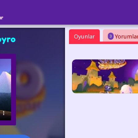
ar
Oyunlar
Yorumla
3
pyro