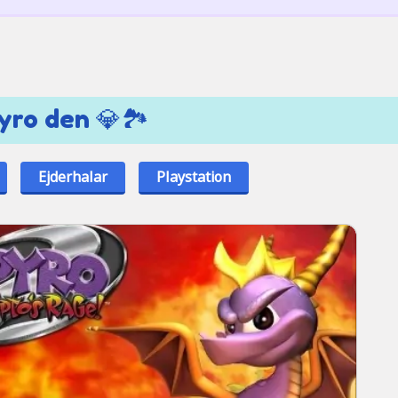
yro den 💎🏞️
Ejderhalar
Playstation