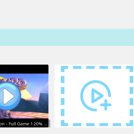
Spyro The Dragon - Full Game 120% Walkthrough