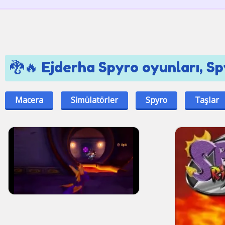
🐉🔥 Ejderha Spyro oyunları, Sp
Macera
Simülatörler
Spyro
Taşlar