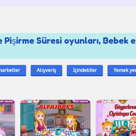
e Pişirme Süresi oyunları, Bebek 
arketler
Alışveriş
Içindekiler
Yemek y