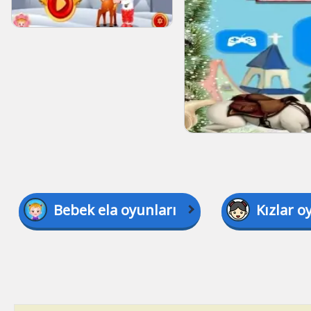
Bebek ela oyunları
Kızlar o