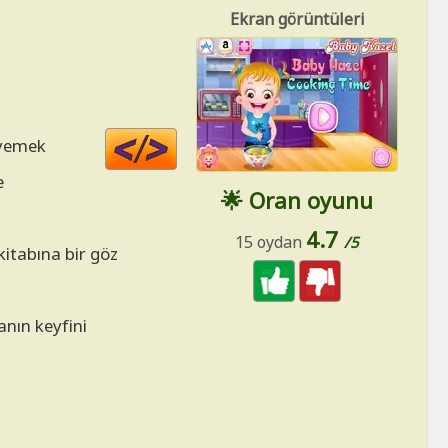
Ekran görüntüleri
Code
a yemek
HTML
e
🌟 Oran oyunu
4.7
15 oydan
/5
kitabına bir göz
anın keyfini