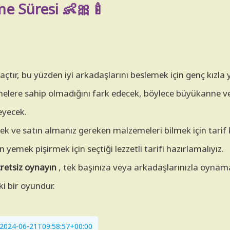
me Süresi 👶🎀🍼
 açtır, bu yüzden iyi arkadaşlarını beslemek için genç kızl
elere sahip olmadığını fark edecek, böylece büyükanne v
eyecek.
mek ve satın almanız gereken malzemeleri bilmek için tarif 
n yemek pişirmek için seçtiği lezzetli tarifi hazırlamalıyız.
retsiz oynayın
, tek başınıza veya arkadaşlarınızla oynam
ki bir oyundur.
i: 2024-06-21T09:58:57+00:00