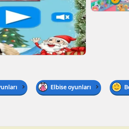
yunları
Elbise oyunları
B