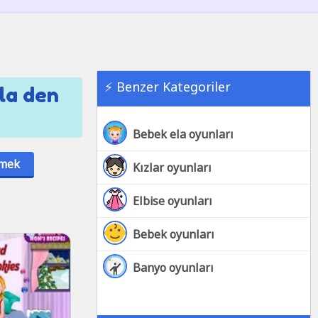
⚡ Benzer Kategoriler
ela den
Bebek ela oyunları
emek
Kızlar oyunları
Elbise oyunları
Bebek oyunları
Banyo oyunları