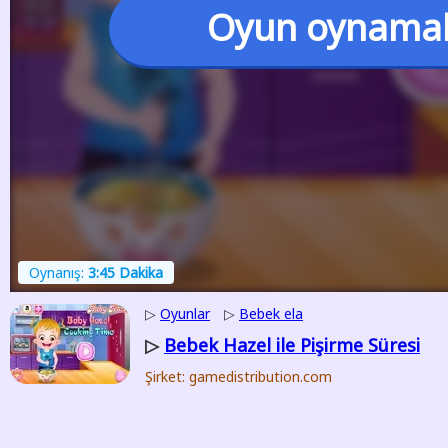
Oyun oynama
Oynanış:
3:45 Dakika
▷
Oyunlar
▷
Bebek ela
Bebek Hazel ile Pişirme Süresi
▷
Şirket: gamedistribution.com