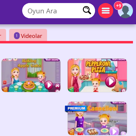
+9
r
Videolar
1