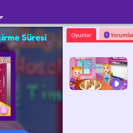
ar
Oyunlar
Yorumla
1
şirme Süresi