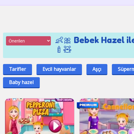
👶🎀 Bebek Hazel il
🍼🧸
Tarifler
Evcil hayvanlar
Aşçı
Süperm
Baby hazel