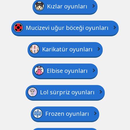
Kızlar oyunları
Mucizevi uğur böceği oyunları
Karikatür oyunları
Elbise oyunları
Lol sürpriz oyunları
Frozen oyunları