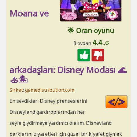
Moana ve
🌟 Oran oyunu
4.4
8 oydan
/5
arkadaşları: Disney Modası 🌊
🚣🏝️
Şirket: gamedistribution.com
Cod
En sevdikleri Disney prenseslerini
HT
Disneyland gardıroplarından her
şeyle giydirmeye yardımcı olalım. Disneyland
parklarını ziyaretleri için güzel bir kıyafet giymek