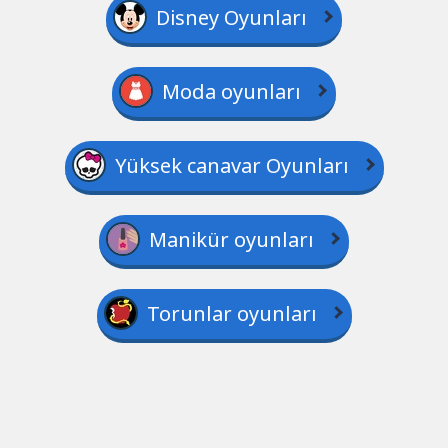
Disney Oyunları
Moda oyunları
Yüksek canavar Oyunları
Manikür oyunları
Torunlar oyunları