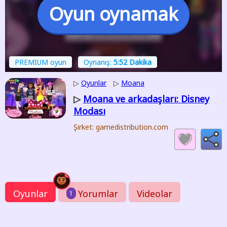
Oyun oynamak
PREMIUM oyun
Oynanış:
5:52 Dakika
▷
Oyunlar
▷
Moana
Moana ve arkadaşları: Disney
▷
Modası
Şirket: gamedistribution.com
Oyunlar
Yorumlar
Videolar
1