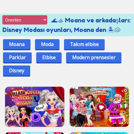
🌊🚣 Moana ve arkadaşları:
Disney Modası oyunları, Moana den 🏝️🐚
Moana
Moda
Takım elbise
Parklar
Elbise
Modern prensesler
Disney