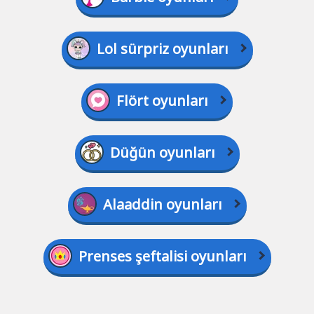
Lol sürpriz oyunları
Flört oyunları
Düğün oyunları
Alaaddin oyunları
Prenses şeftalisi oyunları