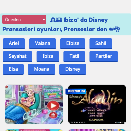
👸🏰 Ibiza' da Disney
Prensesleri oyunları, Prensesler den 👑🐉
Ariel
Vaiana
Elbise
Sahil
Seyahat
Ibiza
Tatil
Partiler
Elsa
Moana
Disney