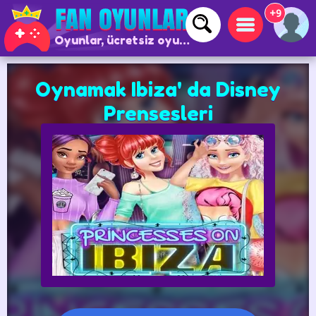
+9
Oyunlar, ücretsiz oyunlar ve çevrimiçi oyunlar
Oynamak Ibiza' da Disney
Prensesleri