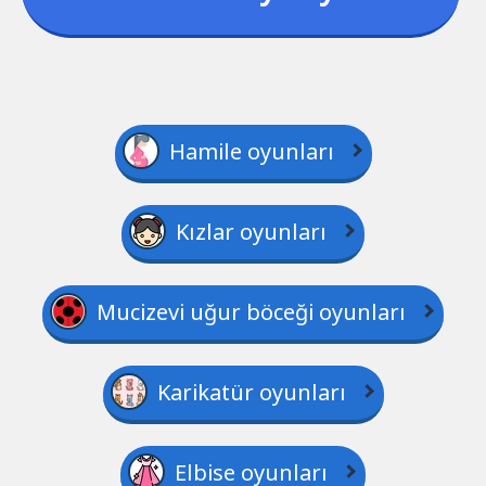
Hamile oyunları
Kızlar oyunları
Mucizevi uğur böceği oyunları
Karikatür oyunları
Elbise oyunları