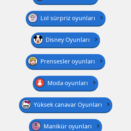
Lol sürpriz oyunları
Disney Oyunları
Prensesler oyunları
Moda oyunları
Yüksek canavar Oyunları
Manikür oyunları