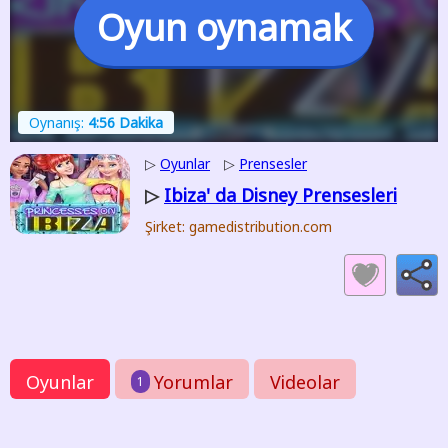
Oyun oynamak
Oynanış:
4:56 Dakika
▷
Oyunlar
▷
Prensesler
Ibiza' da Disney Prensesleri
▷
Şirket: gamedistribution.com
Oyunlar
Yorumlar
Videolar
1