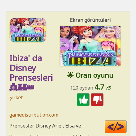
Ekran görüntüleri
Ibiza' da
Disney
🌟 Oran oyunu
Prensesleri
👸🏰👑
4.7
120 oydan
/5
Şirket:
gamedistribution.com
Cod
Prensesler Disney Ariel, Elsa ve
HT