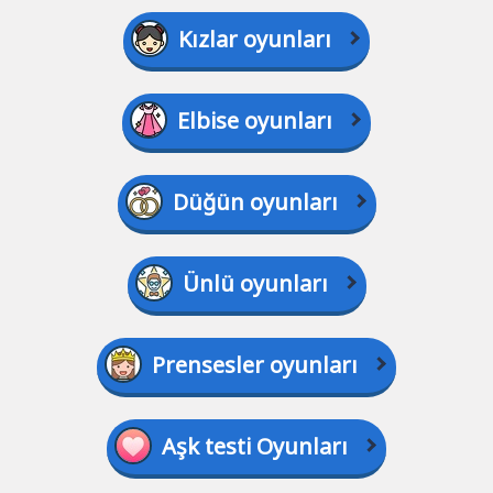
Kızlar oyunları
Elbise oyunları
Düğün oyunları
Ünlü oyunları
Prensesler oyunları
Aşk testi Oyunları