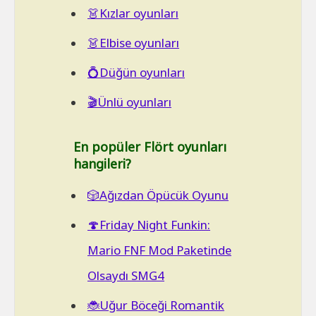
👗Kızlar oyunları
👗Elbise oyunları
💍Düğün oyunları
🎬Ünlü oyunları
En popüler Flört oyunları
hangileri?
🎲Ağızdan Öpücük Oyunu
🍄Friday Night Funkin:
Mario FNF Mod Paketinde
Olsaydı SMG4
🐞Uğur Böceği Romantik