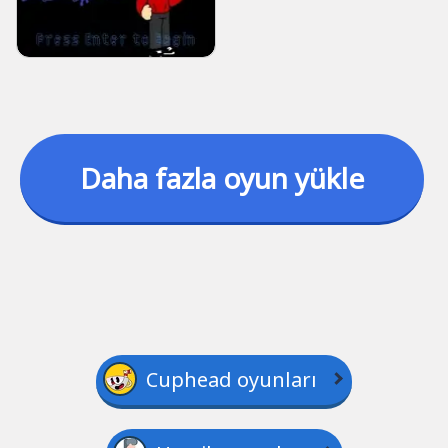
Daha fazla oyun yükle
Cuphead oyunları