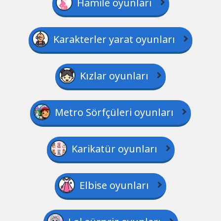
Hamile oyunları
Karakterler yarat oyunları
Kızlar oyunları
Metro Sörfçüleri oyunları
Karikatür oyunları
Elbise oyunları