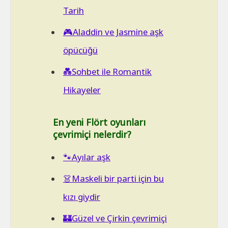
Tarih
🎮Aladdin ve Jasmine aşk
öpücüğü
💑Sohbet ile Romantik
Hikayeler
En yeni Flört oyunları
çevrimiçi nelerdir?
🐾Ayılar aşk
👗Maskeli bir parti için bu
kızı giydir
🏰Güzel ve Çirkin çevrimiçi