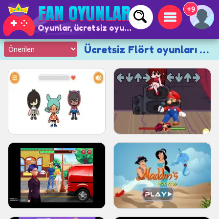
+9
Oyunlar, ücretsiz oyunlar ve çevrimiçi oyunlar
Ücretsiz Flört oyunları 💑💌