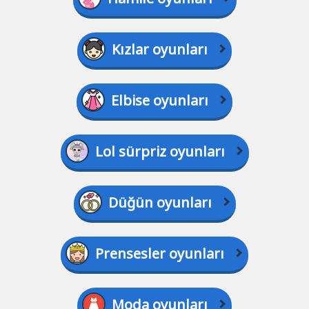
Kızlar oyunları
Elbise oyunları
Lol sürpriz oyunları
Düğün oyunları
Prensesler oyunları
Moda oyunları