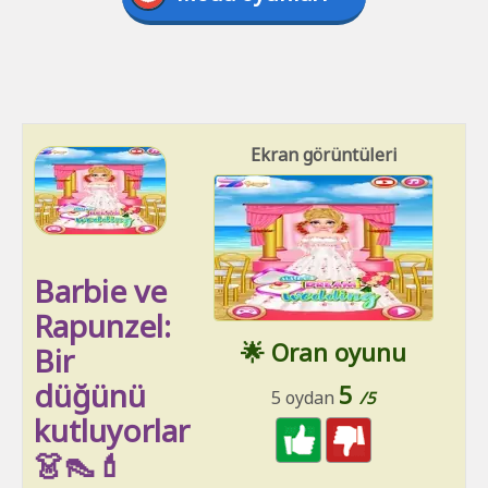
Ekran görüntüleri
Barbie ve
Rapunzel:
🌟 Oran oyunu
Bir
düğünü
5
5 oydan
/5
kutluyorlar
👗👠💄