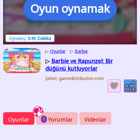
Oyun oynamak
Oynanış:
3:40 Dakika
▷
Oyunlar
▷
Barbie
Barbie ve Rapunzel: Bir
▷
düğünü kutluyorlar
Şirket: gamedistribution.com
Oyunlar
Yorumlar
Videolar
1