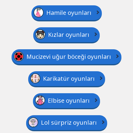
Hamile oyunları
Kızlar oyunları
Mucizevi uğur böceği oyunları
Karikatür oyunları
Elbise oyunları
Lol sürpriz oyunları