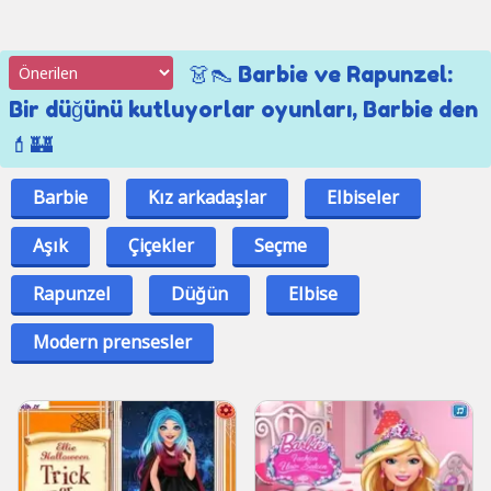
👗👠 Barbie ve Rapunzel:
Bir düğünü kutluyorlar oyunları, Barbie den
💄🏰
Barbie
Kız arkadaşlar
Elbiseler
Aşık
Çiçekler
Seçme
Rapunzel
Düğün
Elbise
Modern prensesler