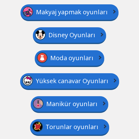
Makyaj yapmak oyunları
Disney Oyunları
Moda oyunları
Yüksek canavar Oyunları
Manikür oyunları
Torunlar oyunları