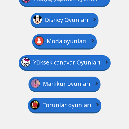
Disney Oyunları
Moda oyunları
Yüksek canavar Oyunları
Manikür oyunları
Torunlar oyunları