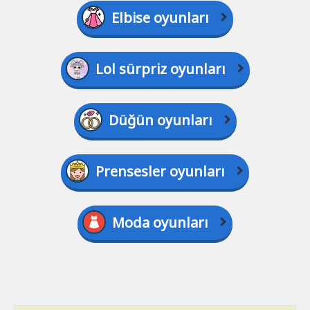
Elbise oyunları
Lol sürpriz oyunları
Düğün oyunları
Prensesler oyunları
Moda oyunları