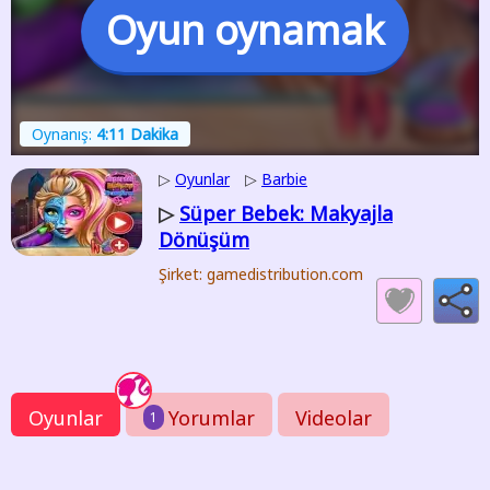
Oyun oynamak
Oynanış:
4:11 Dakika
▷
Oyunlar
▷
Barbie
Süper Bebek: Makyajla
▷
Dönüşüm
Şirket: gamedistribution.com
Oyunlar
Yorumlar
Videolar
1