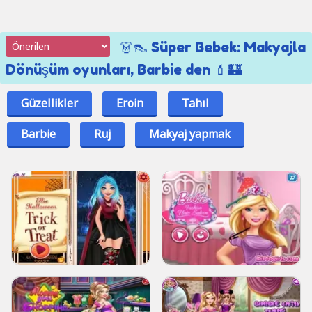
👗👠 Süper Bebek: Makyajla
Dönüşüm oyunları, Barbie den 💄🏰
Güzellikler
Eroin
Tahıl
Barbie
Ruj
Makyaj yapmak