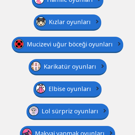
Kızlar oyunları
Mucizevi uğur böceği oyunları
Karikatür oyunları
Elbise oyunları
Lol sürpriz oyunları
Makyaj yapmak oyunları