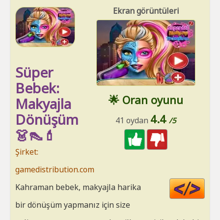
Ekran görüntüleri
Süper
Bebek:
🌟 Oran oyunu
Makyajla
Dönüşüm
4.4
41 oydan
/5
👗👠💄
Şirket:
gamedistribution.com
Cod
Kahraman bebek, makyajla harika
HT
bir dönüşüm yapmanız için size