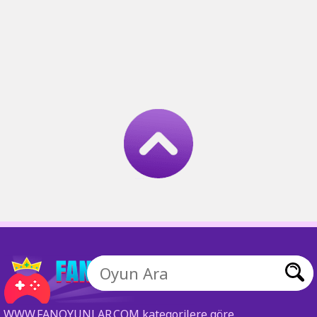
WWW.FANOYUNLAR.COM kategorilere göre