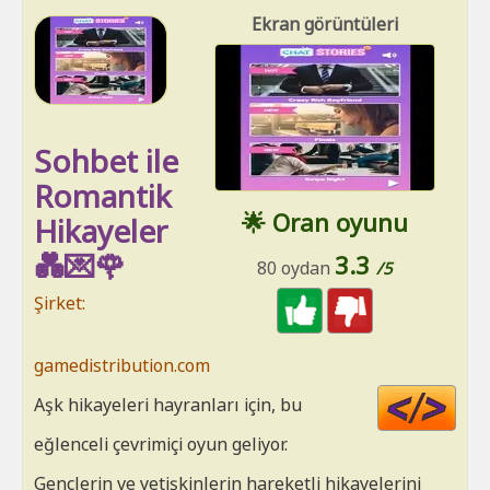
Ekran görüntüleri
Sohbet ile
Romantik
🌟 Oran oyunu
Hikayeler
💑💌🌹
3.3
80 oydan
/5
Şirket:
gamedistribution.com
Cod
Aşk hikayeleri hayranları için, bu
HT
eğlenceli çevrimiçi oyun geliyor.
Gençlerin ve yetişkinlerin hareketli hikayelerini