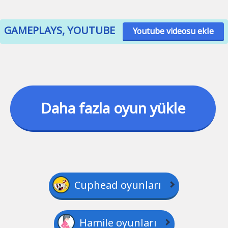
GAMEPLAYS, YOUTUBE
Youtube videosu ekle
Daha fazla oyun yükle
Cuphead oyunları
Hamile oyunları