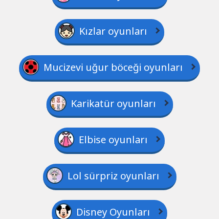
Kızlar oyunları
Mucizevi uğur böceği oyunları
Karikatür oyunları
Elbise oyunları
Lol sürpriz oyunları
Disney Oyunları