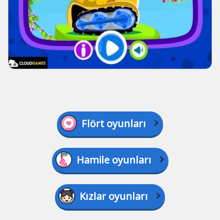
Flört oyunları
Hamile oyunları
Kızlar oyunları