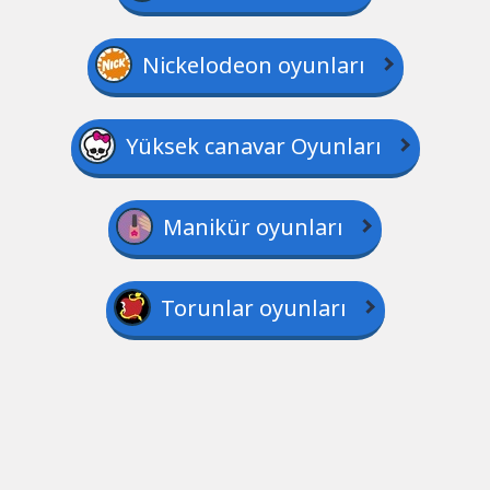
Nickelodeon oyunları
Yüksek canavar Oyunları
Manikür oyunları
Torunlar oyunları