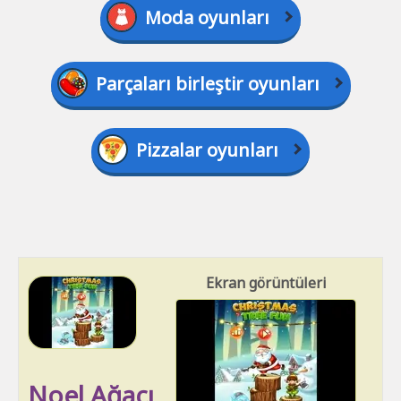
Moda oyunları
Parçaları birleştir oyunları
Pizzalar oyunları
Ekran görüntüleri
Noel Ağacı