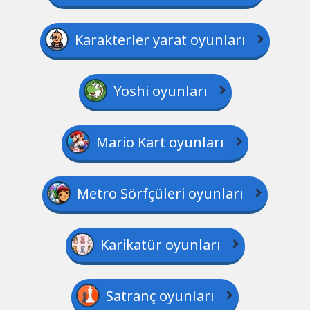
Karakterler yarat oyunları
Yoshi oyunları
Mario Kart oyunları
Metro Sörfçüleri oyunları
Karikatür oyunları
Satranç oyunları