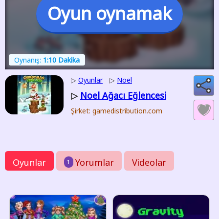
Oyun oynamak
Oynanış:
1:10 Dakika
▷
Oyunlar
▷
Noel
Noel Ağacı Eğlencesi
▷
Şirket: gamedistribution.com
Oyunlar
Yorumlar
Videolar
1