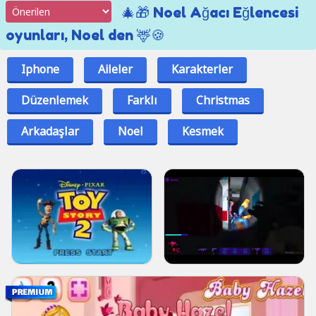
🎄🎁 Noel Ağacı Eğlencesi
oyunları, Noel den 🦌🍪
Iphone
Aileler
Karakterler
Düzenlemek
Farklı
Christmas
Arkadaşlar
Noel
Kesmek