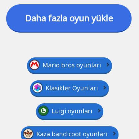
Daha fazla oyun yükle
Mario bros oyunları
Klasikler Oyunları
Luigi oyunları
Kaza bandicoot oyunları