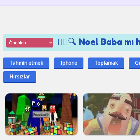
🕵️‍♂️🔍 Noel Baba mı
Tahmin etmek
Iphone
Toplamak
G
Hırsızlar