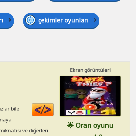
rı
çekimler oyunları
Ekran görüntüleri
Code
zlar bile
HTML
lamaya
🌟 Oran oyunu
ıknatısı ve diğerleri