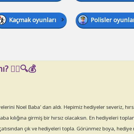
Kaçmak oyunları
Polisler oyunla
 🕵️‍♂️🔍💰
erini Noel Baba' dan aldı. Hepimiz hediyeler severiz, hırsı
Baba kılığına girmiş bir hırsız olacaksın. En hediyeleri top
çatısından çık ve hediyeleri topla. Görünmez boya, hediye m