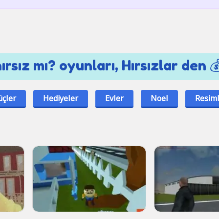
 hırsız mı? oyunları, Hırsızlar den 
üçler
Hediyeler
Evler
Noel
Resim