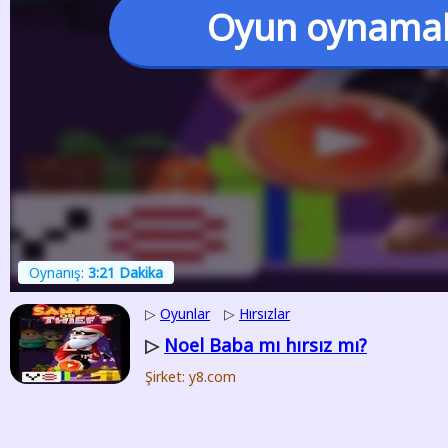
Oyun oynama
Oynanış:
3:21 Dakika
▷
Oyunlar
▷
Hırsızlar
Noel Baba mı hırsız mı?
▷
Şirket: y8.com