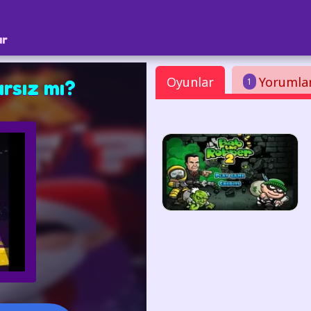
ar
Oyunlar
Yorumla
1
rsız mı?