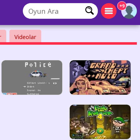
+9
r
Videolar