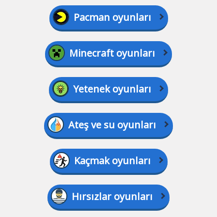
Pacman oyunları
Minecraft oyunları
Yetenek oyunları
Ateş ve su oyunları
Kaçmak oyunları
Hırsızlar oyunları