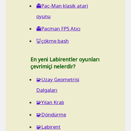
👻Pac-Man klasik atari
oyunu
👻Pacman FPS Atıcı
🦊çökme bash
En yeni Labirentler oyunları
çevrimiçi nelerdir?
🧩Uzay Geometrisi
Dalgaları
🧩Yılan Kralı
🧩Döndürme
🧩Labirent