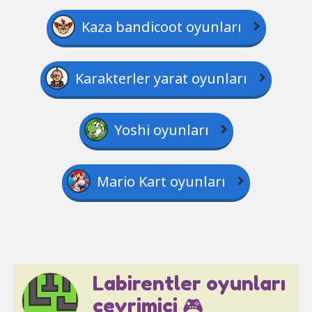
Kaza bandicoot oyunları
Karakterler yarat oyunları
Yoshi oyunları
Mario Kart oyunları
Labirentler oyunları
çevrimiçi 🎮