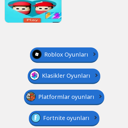
Roblox Oyunları
Klasikler Oyunları
Platformlar oyunları
Fortnite oyunları