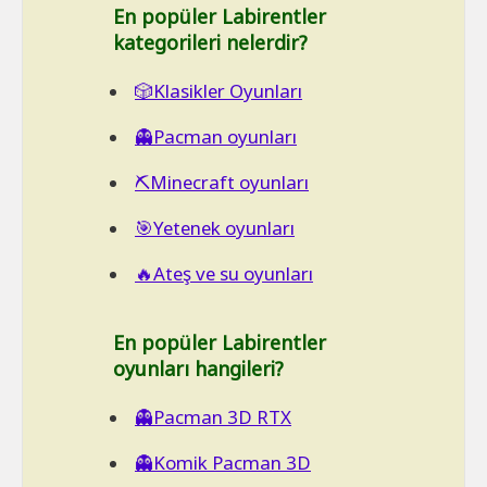
En popüler Labirentler
kategorileri nelerdir?
🎲Klasikler Oyunları
👻Pacman oyunları
⛏️Minecraft oyunları
🎯Yetenek oyunları
🔥Ateş ve su oyunları
En popüler Labirentler
oyunları hangileri?
👻Pacman 3D RTX
👻Komik Pacman 3D