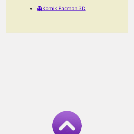
👻Komik Pacman 3D