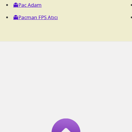
👻Pac Adam
👻Pacman FPS Atıcı