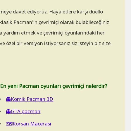
eye davet ediyoruz. Hayaletlere karşı düello
klasik Pacman'in çevrimiçi olarak bulabileceğiniz
na yardım etmek ve çevrimiçi oyunlarındaki her
zel bir versiyon istiyorsanız siz isteyin biz size
En yeni Pacman oyunları çevrimiçi nelerdir?
👻Komik Pacman 3D
👻GTA pacman
🗺️Korsan Macerası