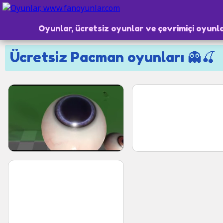
Oyunlar, ücretsiz oyunlar ve çevrimiçi oyunl
Ücretsiz Pacman oyunları 👻🍒