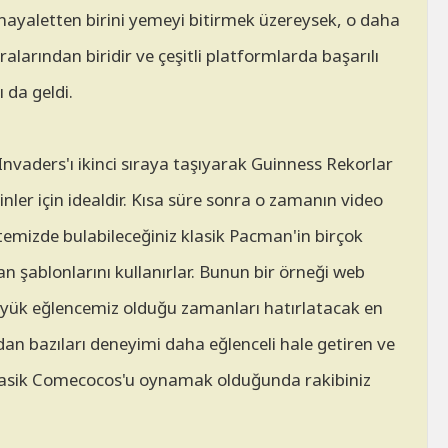
rt hayaletten birini yemeyi bitirmek üzereysek, o daha
larından biridir ve çeşitli platformlarda başarılı
 da geldi.
vaders'ı ikinci sıraya taşıyarak Guinness Rekorlar
ler için idealdir. Kısa süre sonra o zamanın video
temizde bulabileceğiniz klasik Pacman'in birçok
 şablonlarını kullanırlar. Bunun bir örneği web
yük eğlencemiz olduğu zamanları hatırlatacak en
an bazıları deneyimi daha eğlenceli hale getiren ve
klasik Comecocos'u oynamak olduğunda rakibiniz