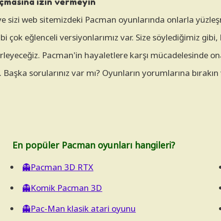
çmasına izin vermeyin
 sizi web sitemizdeki Pacman oyunlarında onlarla yüzleşm
çok eğlenceli versiyonlarımız var. Size söylediğimiz gibi, 
 derleyeceğiz. Pacman'in hayaletlere karşı mücadelesinde o
aşka sorularınız var mı? Oyunların yorumlarına bırakın ve ö
En popüler Pacman oyunları hangileri?
👻Pacman 3D RTX
👻Komik Pacman 3D
👻Pac-Man klasik atari oyunu