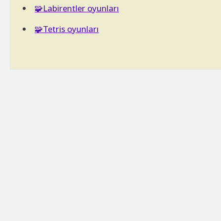
🧩Labirentler oyunları
🧩Tetris oyunları