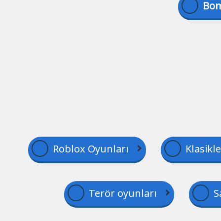
Bom
Roblox Oyunları
Klasikl
Terör oyunları
S