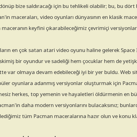
önüp bize saldıracağı için bu tehlikeli olabilir; bu, bu dö
n'in maceraları, video oyunları dünyasının en klasik macera
maceranın keyfini çıkarabileceğimiz çevrimiçi versiyonları
n en çok satan atari video oyunu haline gelerek Space In
kimiş bir oyundur ve sadeliği hem çocuklar hem de yetişkin
te var olmaya devam edebileceği iyi bir yer buldu. Web si
püler oyunlara adanmış versiyonlar oluşturmak için Pacman
siz herkes, top yemenin ve hayaletleri öldürmenin en bü
acman'in daha modern versiyonlarını bulacaksınız; bunlard
derlediğimiz tüm Pacman maceralarına hazır olun ve konu 