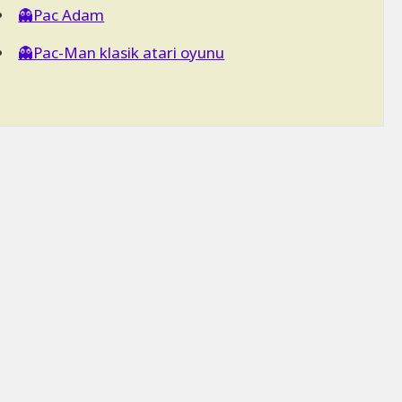
👻Pac Adam
👻Pac-Man klasik atari oyunu