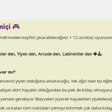
içi 🎮
 indirmeden keyfini çıkarabileceğiniz + 12 ücretsiz oyunumu
r den, Yiyen den, Arcade den, Labirentler den 🍓🕹️.
var mı?
ancevizi yiyen olduğunu anlatacağız, tek ağzı olan bu eğle
alışan dört hayalet olduğundan bu pek de kolay olmayaca
emesi gerekiyor. Meyveleri yiyerek hayaletleri yiyebileceğ
mek ve kalan tüm noktaları yemeyi bitirmek çok daha kolay