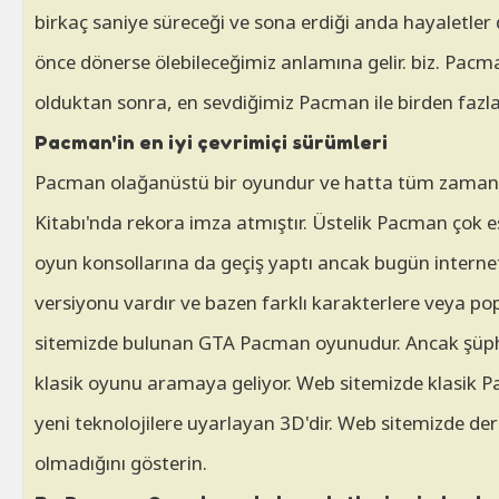
birkaç saniye süreceği ve sona erdiği anda hayaletler d
önce dönerse ölebileceğimiz anlamına gelir. biz. Pacma
olduktan sonra, en sevdiğimiz Pacman ile birden fazla 
Pacman'in en iyi çevrimiçi sürümleri
Pacman olağanüstü bir oyundur ve hatta tüm zamanları
Kitabı'nda rekora imza atmıştır. Üstelik Pacman çok es
oyun konsollarına da geçiş yaptı ancak bugün internet
versiyonu vardır ve bazen farklı karakterlere veya po
sitemizde bulunan GTA Pacman oyunudur. Ancak şüphe
klasik oyunu aramaya geliyor. Web sitemizde klasik P
yeni teknolojilere uyarlayan 3D'dir. Web sitemizde 
olmadığını gösterin.