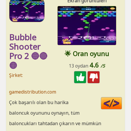
Ekran görüntüleri
Bubble
Shooter
🌟 Oran oyunu
Pro 2 🔵🔴
🟡
4.6
13 oydan
/5
Şirket:
gamedistribution.com
Cod
Çok başarılı olan bu harika
HT
baloncuk oyununu oynayın, tüm
baloncukları tahtadan çıkarın ve mümkün