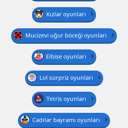
Kızlar oyunları
Mucizevi uğur böceği oyunları
Elbise oyunları
Lol sürpriz oyunları
Tetris oyunları
Cadılar bayramı oyunları