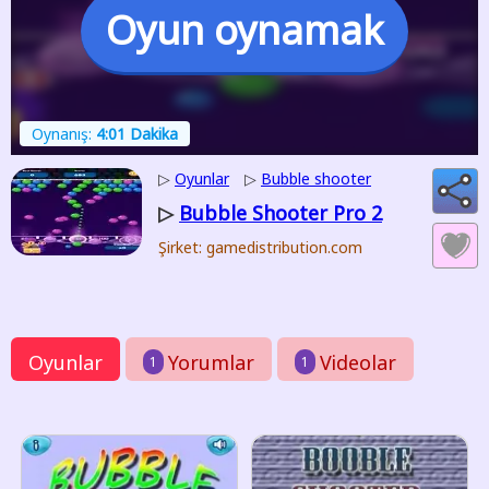
Oyun oynamak
Oynanış:
4:01 Dakika
▷
Oyunlar
▷
Bubble shooter
Bubble Shooter Pro 2
▷
Şirket: gamedistribution.com
Oyunlar
Yorumlar
Videolar
1
1