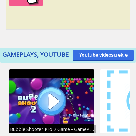
GAMEPLAYS, YOUTUBE
Youtube videosu ekle
Bubble Shooter Pro 2 Game - GamePlay Walkthrough