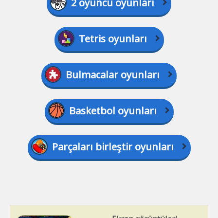
2 oyuncu oyunları
Tetris oyunları
Bulmacalar oyunları
Basketbol oyunları
Parçaları birleştir oyunları