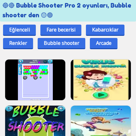
🔵🔴 Bubble Shooter Pro 2 oyunları, Bubble
shooter den 🟡🟢
Eğlenceli
Fare becerisi
Kabarcıklar
Renkler
Bubble shooter
Arcade