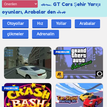
🚗🏎 GT Cars Şehir Yarışı
oyunları, Arabalar den 🚓🚙
Otoyollar
Hız
Yollar
Arabalar
çökmeler
Adrenalin