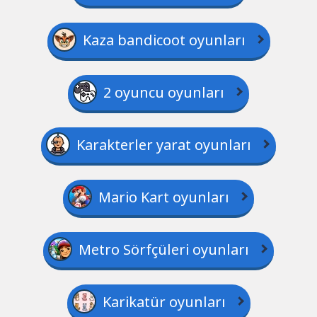
Kaza bandicoot oyunları
2 oyuncu oyunları
Karakterler yarat oyunları
Mario Kart oyunları
Metro Sörfçüleri oyunları
Karikatür oyunları