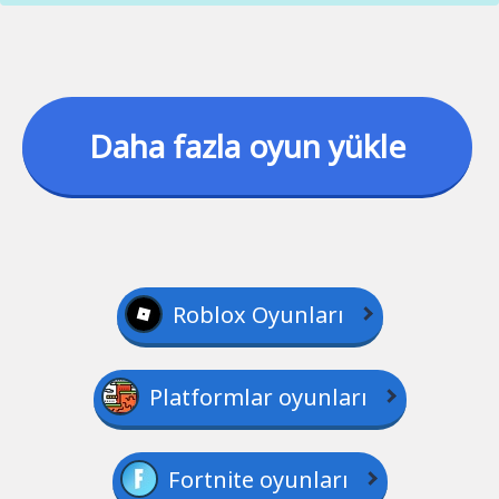
Daha fazla oyun yükle
Roblox Oyunları
Platformlar oyunları
Fortnite oyunları