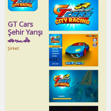
GT Cars
Şehir Yarışı
🚗🏎🚓
Şirket: