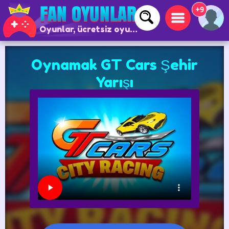
+9
Oyunlar, ücretsiz oyunlar ve çevrimiçi oyunlar
Oynamak GT Cars Şehir
Yarışı