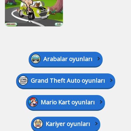
Arabalar oyunları
Grand Theft Auto oyunları
Mario Kart oyunları
Kariyer oyunları