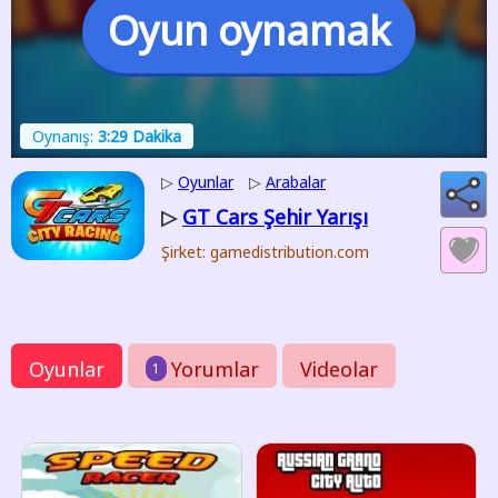
Oyun oynamak
Oynanış:
3:29 Dakika
▷
Oyunlar
▷
Arabalar
GT Cars Şehir Yarışı
▷
Şirket: gamedistribution.com
Oyunlar
Yorumlar
Videolar
1