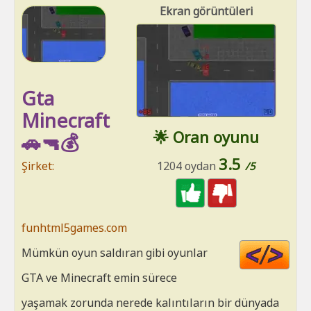
Ekran görüntüleri
Gta
Minecraft
🌟 Oran oyunu
🚗🔫💰
3.5
Şirket:
1204 oydan
/5
funhtml5games.com
Cod
Mümkün oyun saldıran gibi oyunlar
HT
GTA ve Minecraft emin sürece
yaşamak zorunda nerede kalıntıların bir dünyada