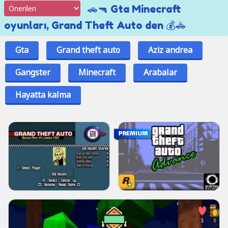
🚗🔫 Gta Minecraft
oyunları, Grand Theft Auto den 💰🚓
Gta
Grand theft auto
Aziz andrea
Gangster
Minecraft
Arabalar
Hayatta kalma