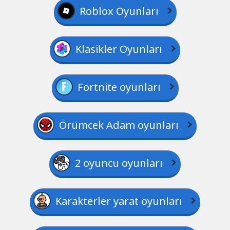
Roblox Oyunları
Klasikler Oyunları
Fortnite oyunları
Örümcek Adam oyunları
2 oyuncu oyunları
Karakterler yarat oyunları