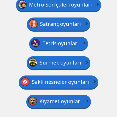
Metro Sörfçüleri oyunları
Satranç oyunları
Tetris oyunları
Sürmek oyunları
Saklı nesneler oyunları
Kıyamet oyunları