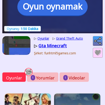
Oyun oynamak
Oynanış:
1:50 Dakika
▷
Oyunlar
▷
Grand Theft Auto
Gta Minecraft
▷
Şirket: funhtml5games.com
Oyunlar
Yorumlar
Videolar
1
1