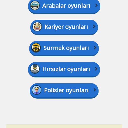
Arabalar oyunları
Kariyer oyunları
Sürmek oyunları
Hırsızlar oyunları
Polisler oyunları