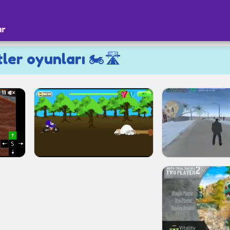
ar
er oyunları 🏍️🛣️