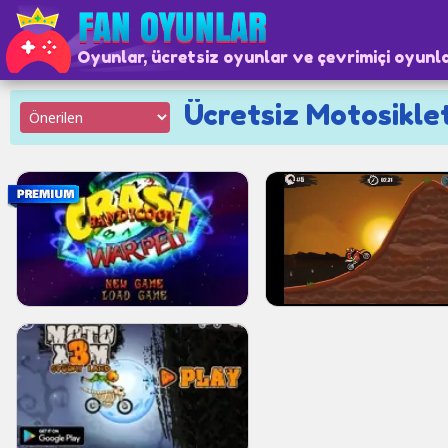
Oyunlar, ücretsiz oyunlar ve çevrimiçi oyunl
Ücretsiz Motosikletl