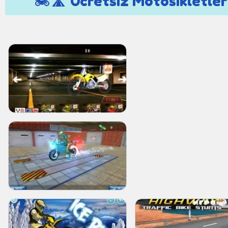
🏍️🛣️ Ücretsiz Motosikletle