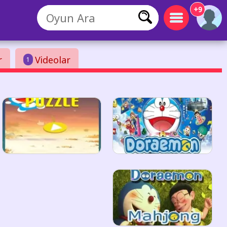
+9
r
Videolar
1