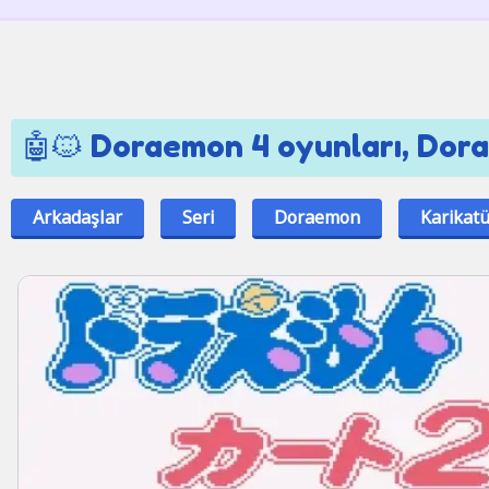
🤖🐱 Doraemon 4 oyunları, Dor
Arkadaşlar
Seri
Doraemon
Karikat