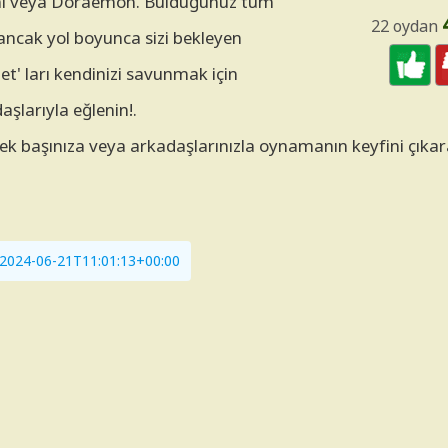
rami veya Doraemon. Bulduğunuz tüm
22 oydan
z, ancak yol boyunca sizi bekleyen
t' ları kendinizi savunmak için
şlarıyla eğlenin!.
tek başınıza veya arkadaşlarınızla oynamanın keyfini çıkar
i: 2024-06-21T11:01:13+00:00