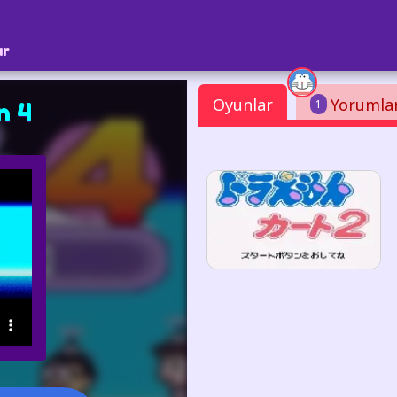
ar
Oyunlar
Yorumla
1
n 4