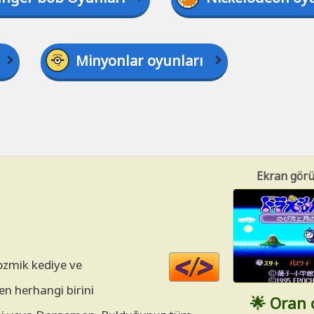
Minyonlar oyunları
Ekran görü
Code
ozmik kediye ve
HTML
en herhangi birini
🌟 Oran