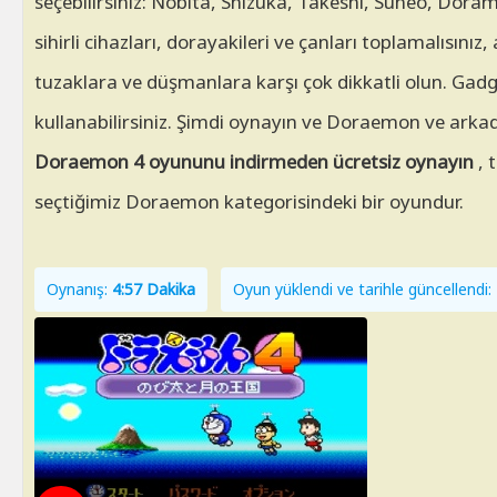
seçebilirsiniz: Nobita, Shizuka, Takeshi, Suneo, Do
sihirli cihazları, dorayakileri ve çanları toplamalısını
tuzaklara ve düşmanlara karşı çok dikkatli olun. Gadge
kullanabilirsiniz. Şimdi oynayın ve Doraemon ve arkada
Doraemon 4 oyununu indirmeden ücretsiz oynayın
, 
seçtiğimiz Doraemon kategorisindeki bir oyundur.
Oynanış:
4:57 Dakika
Oyun yüklendi ve tarihle güncellend