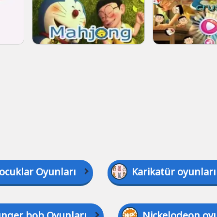
ocuklar Oyunları
Karikatür oyunları
nger bob Oyunları
Nickelodeon oyu