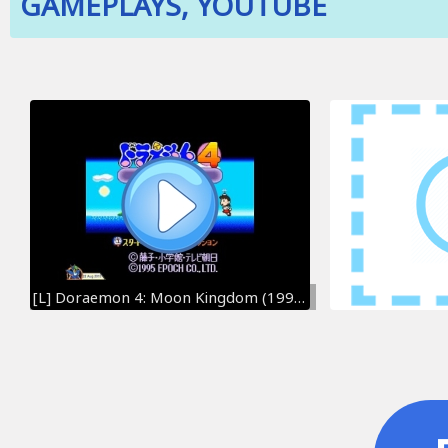
GAMEPLAYS, YOUTUBE
[L] Doraemon 4: Moon Kingdom (1995, SNES) - Full Longplay [English][720p60]