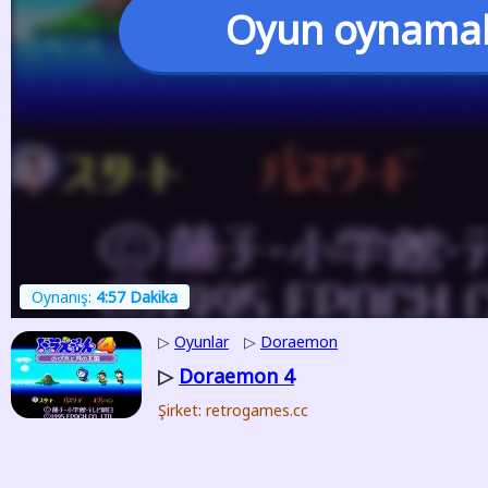
Oyun oynama
Oynanış:
4:57 Dakika
▷
Oyunlar
▷
Doraemon
Doraemon 4
▷
Şirket: retrogames.cc