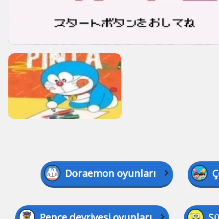
Doraemon oyunları
Ç
Pençe devriyesi oyunları
Sü