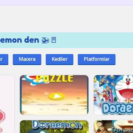
aemon den 🚁🚪
ür
Macera
Kediler
Platformlar