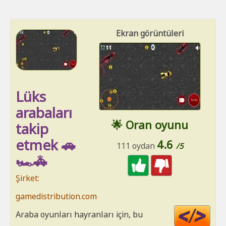
Ekran görüntüleri
Lüks
arabaları
🌟 Oran oyunu
takip
etmek 🚗
4.6
111 oydan
/5
🏎🚓
Şirket:
gamedistribution.com
Cod
Araba oyunları hayranları için, bu
HT