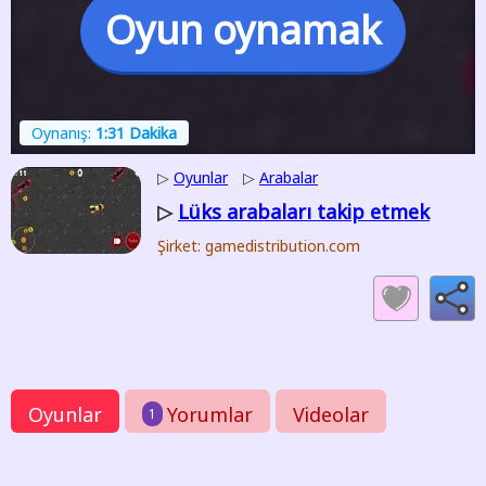
Oyun oynamak
Oynanış:
1:31 Dakika
▷
Oyunlar
▷
Arabalar
Lüks arabaları takip etmek
▷
Şirket: gamedistribution.com
Oyunlar
Yorumlar
Videolar
1