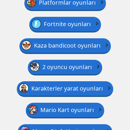
Platformlar oyunları
Fortnite oyunları
Kaza bandicoot oyunları
2 oyuncu oyunları
Karakterler yarat oyunları
Mario Kart oyunları