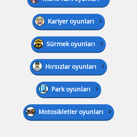
Kariyer oyunları
Sürmek oyunları
Hırsızlar oyunları
Park oyunları
Motosikletler oyunları