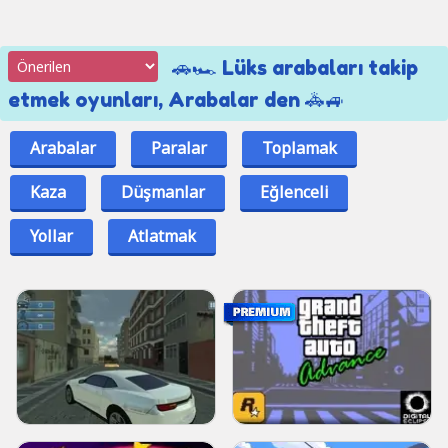
🚗🏎 Lüks arabaları takip
etmek oyunları, Arabalar den 🚓🚙
Arabalar
Paralar
Toplamak
Kaza
Düşmanlar
Eğlenceli
Yollar
Atlatmak