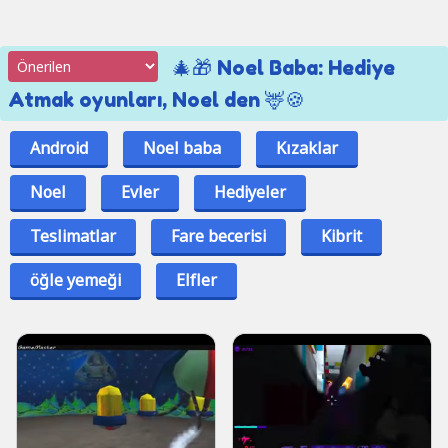
🎄🎁 Noel Baba: Hediye
Atmak oyunları, Noel den 🦌🍪
Android
Noel baba
Kızaklar
Noel
Evler
Hediyeler
Teslimatlar
Fare becerisi
Kibrit
öğle yemeği
Elfler