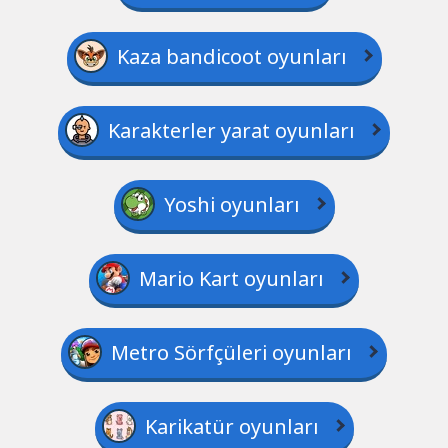
Kaza bandicoot oyunları
Karakterler yarat oyunları
Yoshi oyunları
Mario Kart oyunları
Metro Sörfçüleri oyunları
Karikatür oyunları