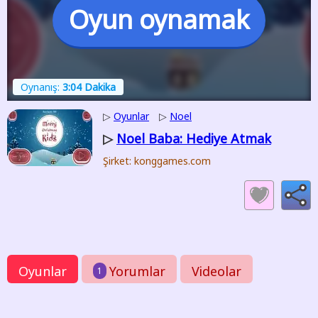
Oyun oynamak
Oynanış:
3:04 Dakika
▷
Oyunlar
▷
Noel
Noel Baba: Hediye Atmak
▷
Şirket: konggames.com
Oyunlar
Yorumlar
Videolar
1