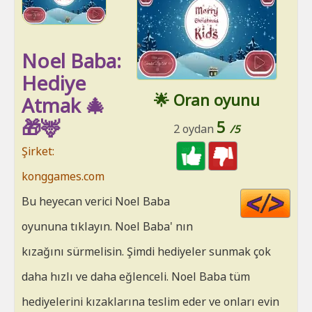
Noel Baba:
Hediye
🌟 Oran oyunu
Atmak 🎄
🎁🦌
5
2 oydan
/5
Şirket:
konggames.com
Cod
Bu heyecan verici Noel Baba
HT
oyununa tıklayın. Noel Baba' nın
kızağını sürmelisin. Şimdi hediyeler sunmak çok
daha hızlı ve daha eğlenceli. Noel Baba tüm
hediyelerini kızaklarına teslim eder ve onları evin