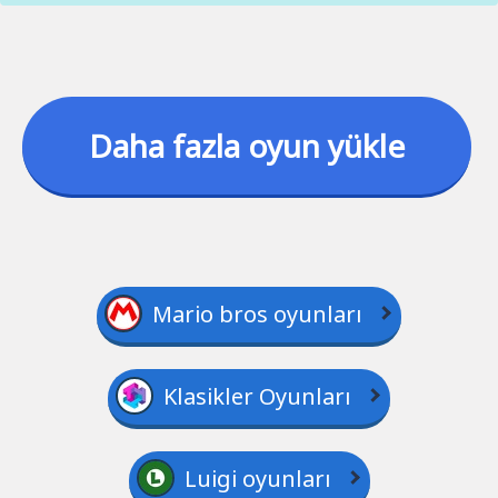
Daha fazla oyun yükle
Mario bros oyunları
Klasikler Oyunları
Luigi oyunları