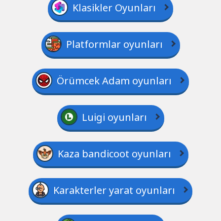
Klasikler Oyunları
Platformlar oyunları
Örümcek Adam oyunları
Luigi oyunları
Kaza bandicoot oyunları
Karakterler yarat oyunları