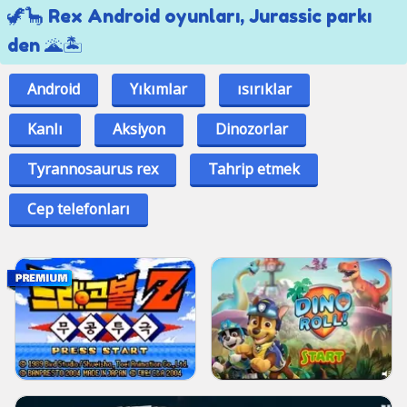
🦖🦕 Rex Android oyunları, Jurassic parkı
den 🌋🏝️
Android
Yıkımlar
ısırıklar
Kanlı
Aksiyon
Dinozorlar
Tyrannosaurus rex
Tahrip etmek
Cep telefonları