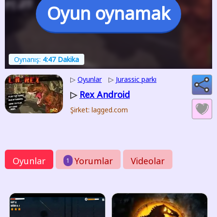
Oyun oynamak
Oynanış:
4:47 Dakika
▷
Oyunlar
▷
Jurassic parkı
Rex Android
▷
Şirket: lagged.com
Oyunlar
Yorumlar
Videolar
1