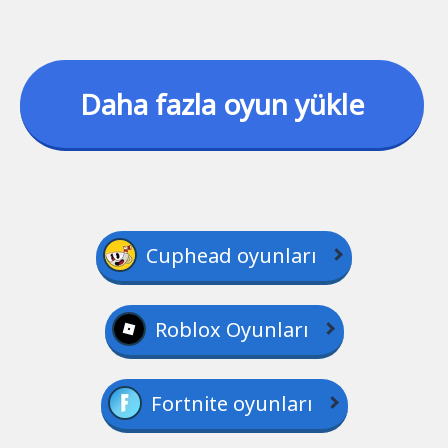
Daha fazla oyun yükle
Cuphead oyunları
Roblox Oyunları
Fortnite oyunları