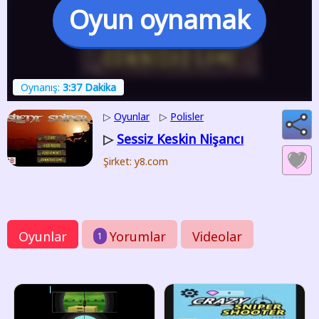
Oyun oynamak
Oynanış:
3:37 Dakika
▷
Oyunlar
▷
Polisler
Sessiz Keskin Nişancı
▷
Şirket: y8.com
Oyunlar
Yorumlar
Videolar
1