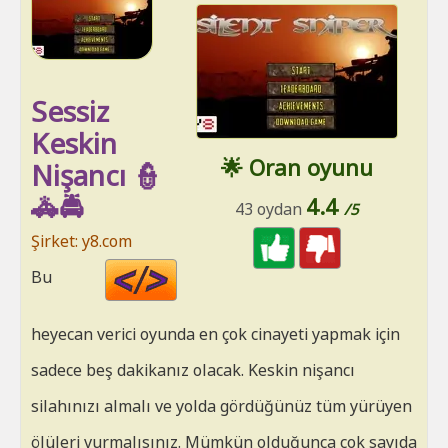
Sessiz
Keskin
🌟 Oran oyunu
Nişancı 👮
🚓🚔
4.4
43 oydan
/5
Şirket: y8.com
Code
Bu
HTML
heyecan verici oyunda en çok cinayeti yapmak için
sadece beş dakikanız olacak. Keskin nişancı
silahınızı almalı ve yolda gördüğünüz tüm yürüyen
ölüleri vurmalısınız. Mümkün olduğunca çok sayıda