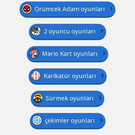
Örümcek Adam oyunları
2 oyuncu oyunları
Mario Kart oyunları
Karikatür oyunları
Sürmek oyunları
çekimler oyunları