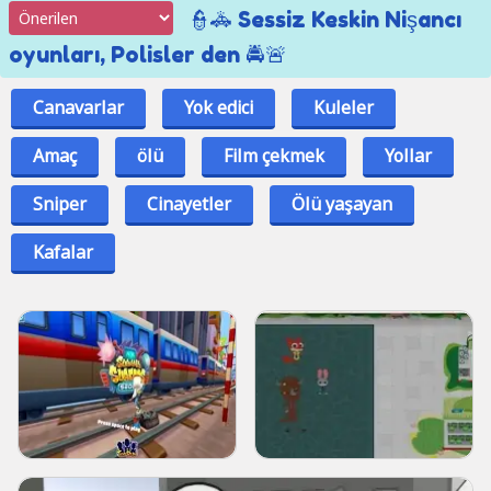
👮🚓 Sessiz Keskin Nişancı
oyunları, Polisler den 🚔🚨
Canavarlar
Yok edici
Kuleler
Amaç
ölü
Film çekmek
Yollar
Sniper
Cinayetler
Ölü yaşayan
Kafalar