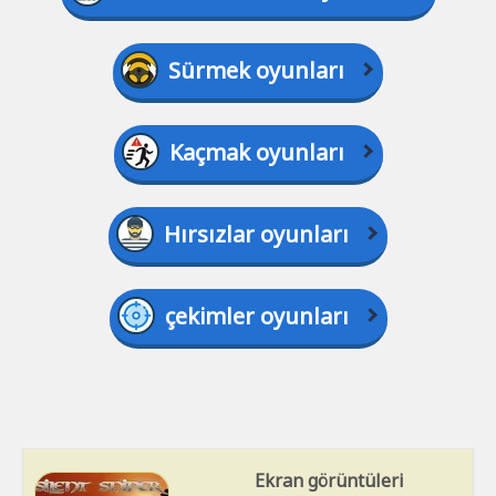
Sürmek oyunları
Kaçmak oyunları
Hırsızlar oyunları
çekimler oyunları
Ekran görüntüleri