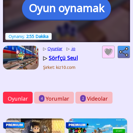
Oyun oynamak
Oynanış:
2:55 Dakika
▷
Oyunlar
▷
.io
Sörfçü Seul
▷
Şirket: kiz10.com
Oyunlar
Yorumlar
Videolar
4
2