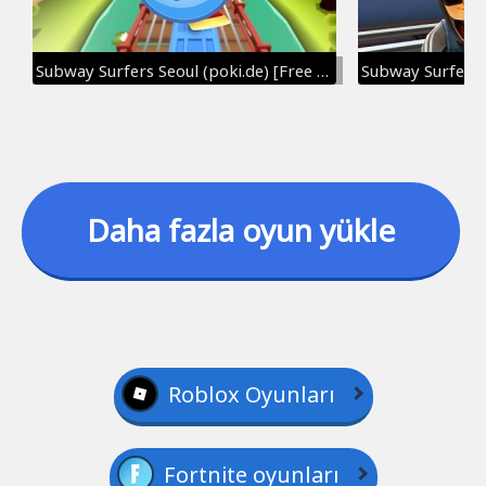
Subway Surfers Seoul (poki.de) [Free Games]
Daha fazla oyun yükle
Roblox Oyunları
Fortnite oyunları