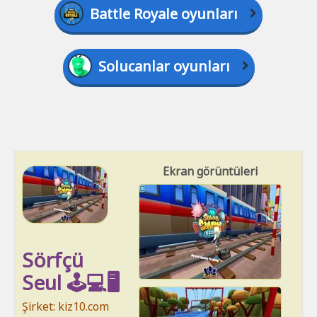
Battle Royale oyunları
Solucanlar oyunları
Ekran görüntüleri
Sörfçü
Seul 🕹️💻🖥️
Şirket: kiz10.com