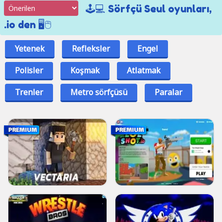
🕹️💻 Sörfçü Seul oyunları,
.io den 🖥️🖱️
Yetenek
Refleksler
Engel
Polisler
Koşmak
Atlatmak
Trenler
Metro sörfçüsü
Paralar