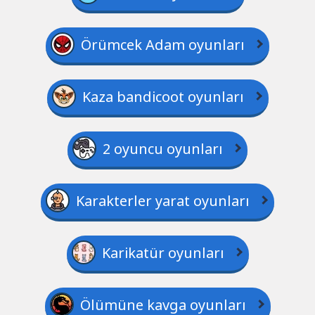
Örümcek Adam oyunları
Kaza bandicoot oyunları
2 oyuncu oyunları
Karakterler yarat oyunları
Karikatür oyunları
Ölümüne kavga oyunları