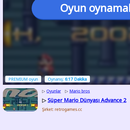
Oyun oynama
PREMIUM oyun
Oynanış:
6:17 Dakika
▷
Oyunlar
▷
Mario bros
Süper Mario Dünyası Advance 2
▷
Şirket: retrogames.cc