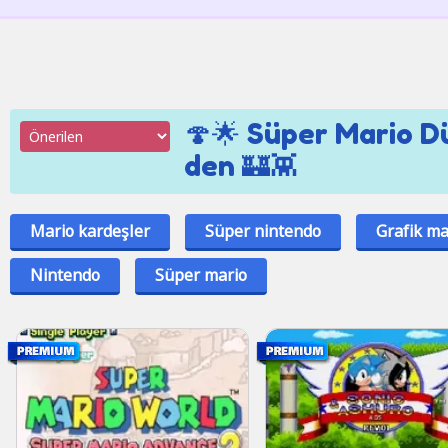
🍄🌟 Süper Mario D
den 🏰👾
Mario kardeşler
Süper nintendo
Grafik ma
Nintendo
Süper mario