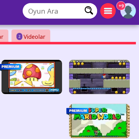
+9
ar
Videolar
2