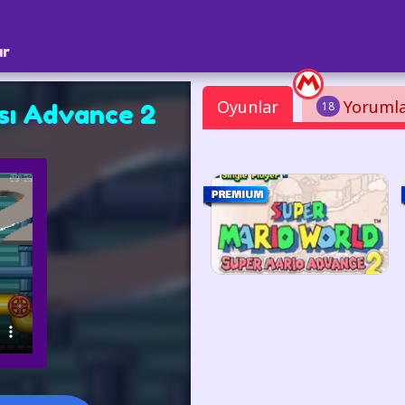
ar
Oyunlar
Yoruml
18
sı Advance 2