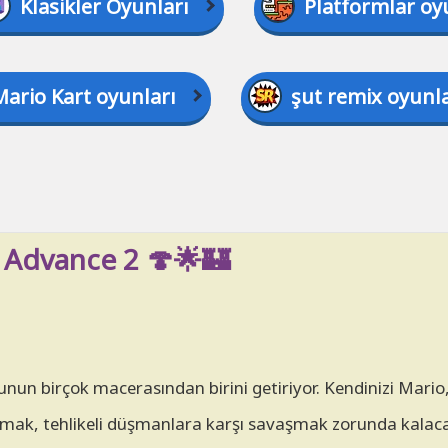
Klasikler Oyunları
Platformlar oy
Mario Kart oyunları
şut remix oyunla
 Advance 2 🍄🌟🏰
un birçok macerasından birini getiriyor. Kendinizi Mario,
mak, tehlikeli düşmanlara karşı savaşmak zorunda kalaca