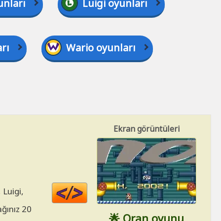
unları
Luigi oyunları
rı
Wario oyunları
Ekran görüntüleri
Code
 Luigi,
HTML
ğınız 20
🌟 Oran oyunu