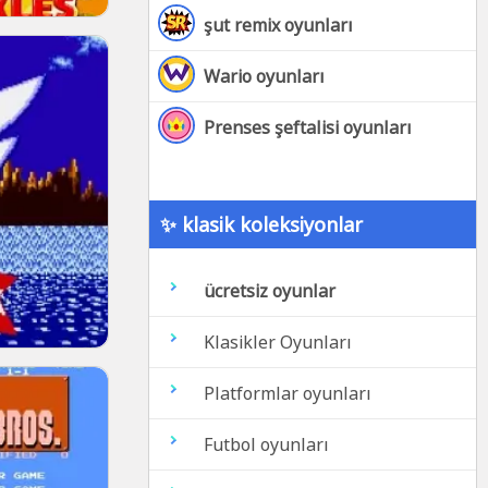
şut remix oyunları
Wario oyunları
Prenses şeftalisi oyunları
✨ klasik koleksiyonlar
ücretsiz oyunlar
Klasikler Oyunları
Platformlar oyunları
Futbol oyunları