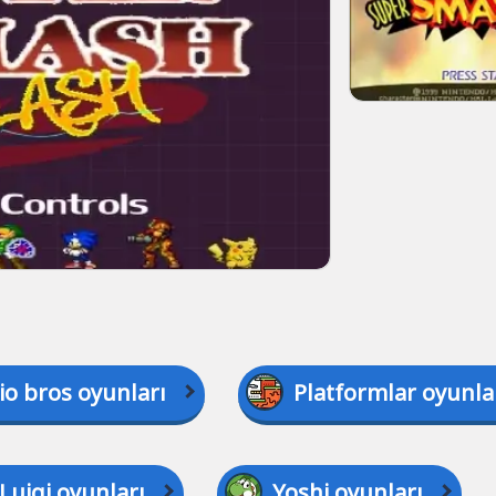
io bros oyunları
Platformlar oyunla
Luigi oyunları
Yoshi oyunları