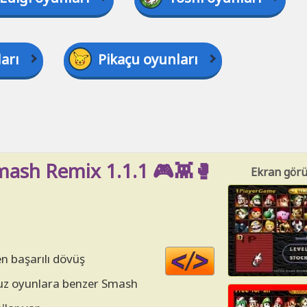
arı
Pikaçu oyunları
mash Remix 1.1.1 🎮👾🥊
Ekran görü
Code
n başarılı dövüş
HTML
muz oyunlara benzer Smash