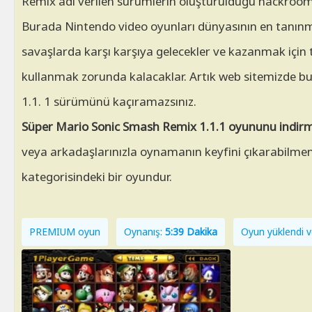
Remix adı verilen sürümlerin oluşturulduğu hackroom'
Burada Nintendo video oyunları dünyasının en tanınmı
savaşlarda karşı karşıya gelecekler ve kazanmak için 
kullanmak zorunda kalacaklar. Artık web sitemizde 
1.1. 1 sürümünü kaçıramazsınız.
Süper Mario Sonic Smash Remix 1.1.1 oyununu indirm
veya arkadaşlarınızla oynamanın keyfini çıkarabilmeni
kategorisindeki bir oyundur.
PREMIUM oyun
Oynanış:
5:39 Dakika
Oyun yüklendi v