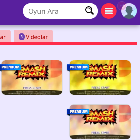
+9
ar
Videolar
3