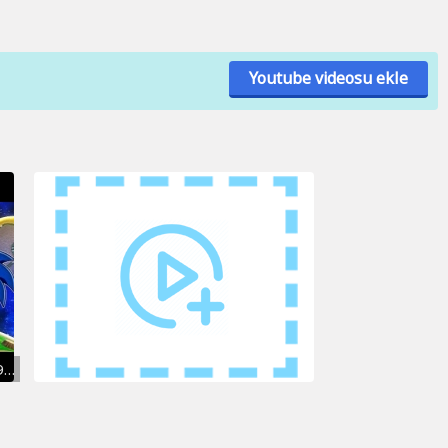
Youtube videosu ekle
Gameplay | Super Smash Flash 2 v.0.9b | Primer contacto con Sora, Goku, Mario y cía.