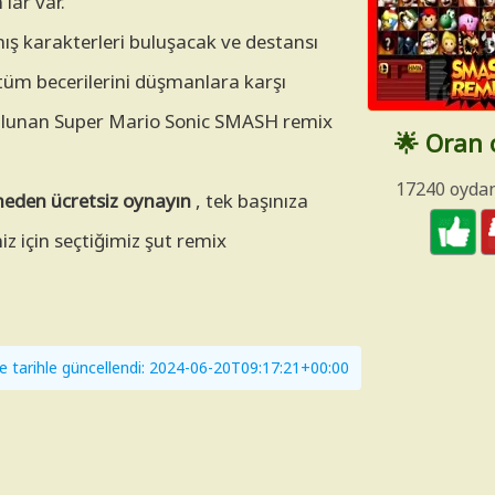
lar var.
ş karakterleri buluşacak ve destansı
tüm becerilerini düşmanlara karşı
bulunan Super Mario Sonic SMASH remix
🌟 Oran
17240 oyda
eden ücretsiz oynayın
, tek başınıza
z için seçtiğimiz şut remix
e tarihle güncellendi: 2024-06-20T09:17:21+00:00