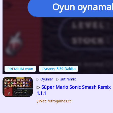
Oyun oynama
PREMIUM oyun
Oynanış:
5:39 Dakika
▷
Oyunlar
▷
şut remix
Süper Mario Sonic Smash Remix
▷
1.1.1
Şirket: retrogames.cc