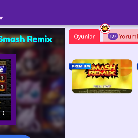
ar
Oyunlar
Yoruml
137
 Smash Remix