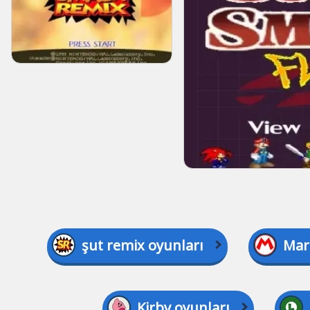
şut remix oyunları
Mar
Kirby oyunları