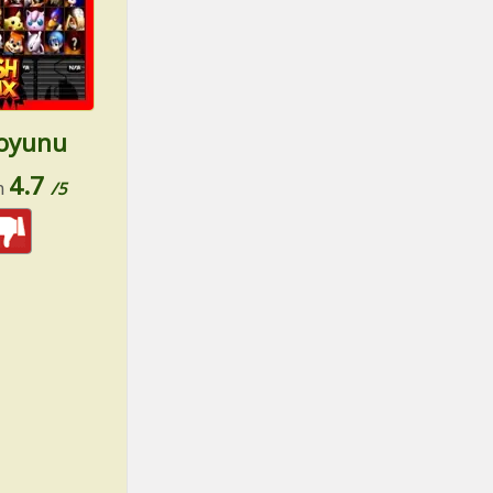
 oyunu
4.7
n
/5