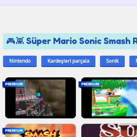
🎮👾 Süper Mario Sonic Smash Re
Nintendo
Kardeşleri parçala
Sonik