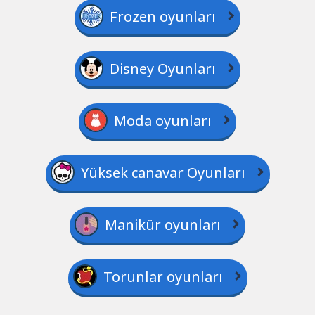
Frozen oyunları
Disney Oyunları
Moda oyunları
Yüksek canavar Oyunları
Manikür oyunları
Torunlar oyunları