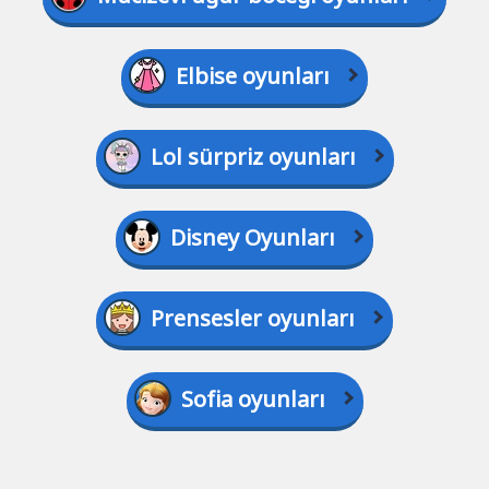
Elbise oyunları
Lol sürpriz oyunları
Disney Oyunları
Prensesler oyunları
Sofia oyunları