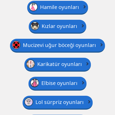
Hamile oyunları
Kızlar oyunları
Mucizevi uğur böceği oyunları
Karikatür oyunları
Elbise oyunları
Lol sürpriz oyunları