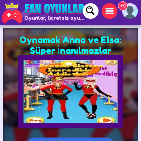
+9
Oyunlar, ücretsiz oyunlar ve çevrimiçi oyunlar
Oynamak Anna ve Elsa:
Süper İnanılmazlar