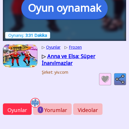
Oyun oynamak
Oynanış:
3:31 Dakika
▷
Oyunlar
▷
Frozen
Anna ve Elsa: Süper
▷
İnanılmazlar
Şirket: yiv.com
Oyunlar
Yorumlar
Videolar
1