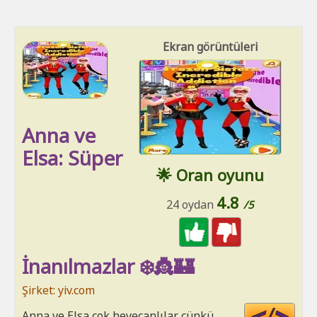
Ekran görüntüleri
Anna ve
Elsa: Süper
🌟 Oran oyunu
4.8
24 oydan
/5
İnanılmazlar ❄️👸🏰
Şirket: yiv.com
Cod
Anna ve Elsa çok heyecanlılar çünkü