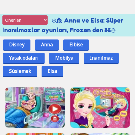
❄️👸 Anna ve Elsa: Süper
İnanılmazlar oyunları, Frozen den 🏰⛄
Disney
Anna
Elbise
Yatak odaları
Mobilya
Inanılmaz
Süslemek
Elsa