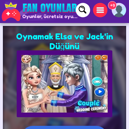
+9
Oyunlar, ücretsiz oyunlar ve çevrimiçi oyunlar
Oynamak Elsa ve Jack'in
Düğünü