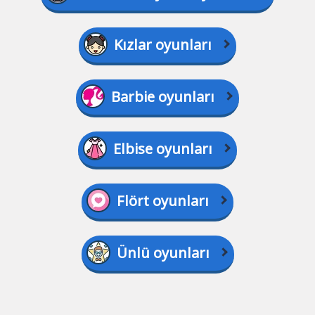
Kızlar oyunları
Barbie oyunları
Elbise oyunları
Flört oyunları
Ünlü oyunları