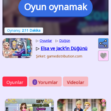
Oyun oynamak
Oynanış:
2:11 Dakika
▷
Oyunlar
▷
Düğün
Elsa ve Jack'in Düğünü
▷
Şirket: gamedistribution.com
Oyunlar
Yorumlar
Videolar
2