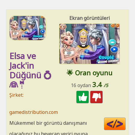
Ekran görüntüleri
Elsa ve
Jack'in
🌟 Oran oyunu
Düğünü 💍
👰🤵
3.4
16 oydan
/5
Şirket:
gamedistribution.com
Cod
Mükemmel bir görüntü danışmanı
HT
olacağınız bu heyecan verici oyuna