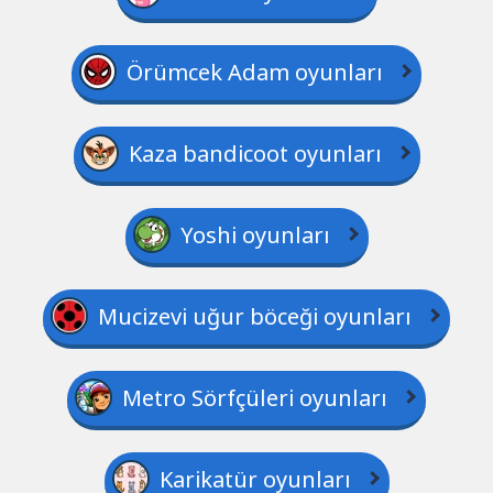
Örümcek Adam oyunları
Kaza bandicoot oyunları
Yoshi oyunları
Mucizevi uğur böceği oyunları
Metro Sörfçüleri oyunları
Karikatür oyunları