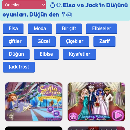
💍👰 Elsa ve Jack'in Düğünü
oyunları, Düğün den 🤵🎂
Elsa
Moda
Bir çift
Elbiseler
çiftler
Güzel
Çiçekler
Zarif
Düğün
Elbise
Kıyafetler
Jack frost