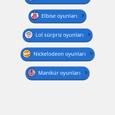
Elbise oyunları
Lol sürpriz oyunları
Nickelodeon oyunları
Manikür oyunları