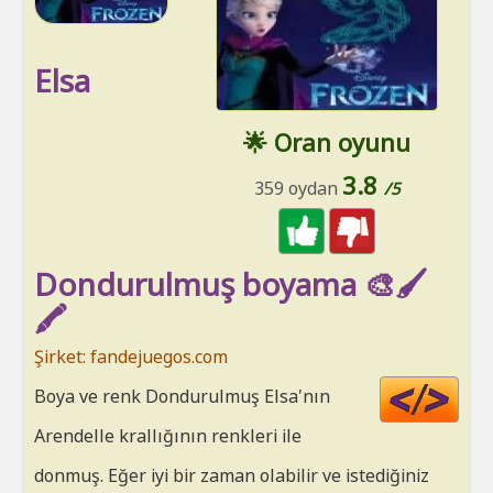
Elsa
🌟 Oran oyunu
3.8
359 oydan
/5
Dondurulmuş boyama 🎨🖌️
🖍️
Şirket: fandejuegos.com
Cod
Boya ve renk Dondurulmuş Elsa'nın
HT
Arendelle krallığının renkleri ile
donmuş. Eğer iyi bir zaman olabilir ve istediğiniz