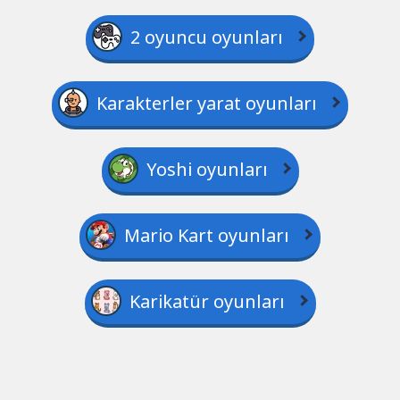
2 oyuncu oyunları
Karakterler yarat oyunları
Yoshi oyunları
Mario Kart oyunları
Karikatür oyunları