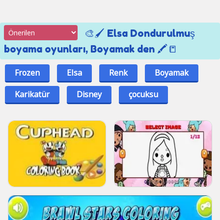
🎨🖌️ Elsa Dondurulmuş
boyama oyunları, Boyamak den 🖍️📒
Frozen
Elsa
Renk
Boyamak
Karikatür
Disney
çocuksu