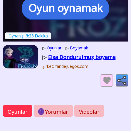
Oyun oynamak
Oynanış:
3:23 Dakika
▷
Oyunlar
▷
Boyamak
Elsa Dondurulmuş boyama
▷
Şirket: fandejuegos.com
Oyunlar
Yorumlar
Videolar
1