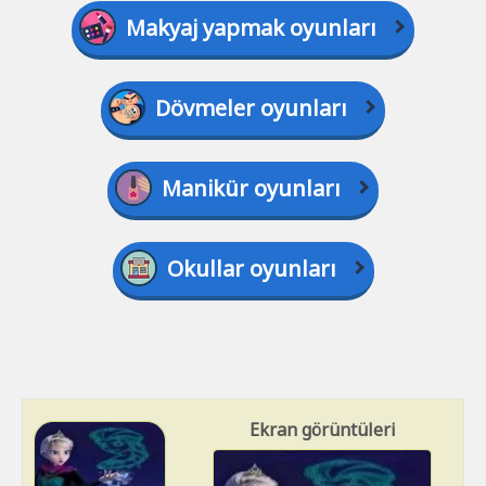
Makyaj yapmak oyunları
Dövmeler oyunları
Manikür oyunları
Okullar oyunları
Ekran görüntüleri