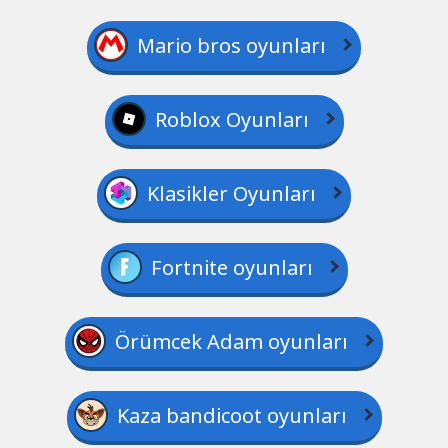
Mario bros oyunları
Roblox Oyunları
Klasikler Oyunları
Fortnite oyunları
Örümcek Adam oyunları
Kaza bandicoot oyunları