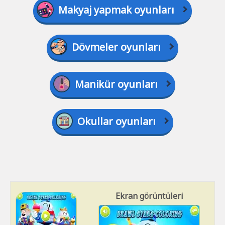
Makyaj yapmak oyunları
Dövmeler oyunları
Manikür oyunları
Okullar oyunları
Ekran görüntüleri