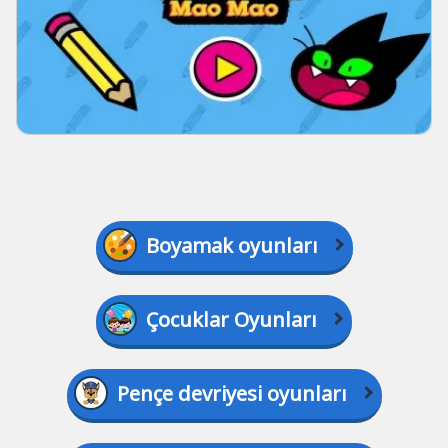
Boyamak oyunları
Çocuklar Oyunları
Pençe devriyesi oyunları