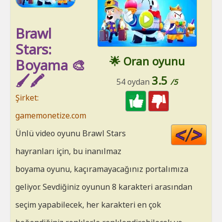
Brawl
Stars:
🌟 Oran oyunu
Boyama 🎨
🖌️🖍️
3.5
54 oydan
/5
Şirket:
gamemonetize.com
Cod
Ünlü video oyunu Brawl Stars
HT
hayranları için, bu inanılmaz
boyama oyunu, kaçıramayacağınız portalımıza
geliyor. Sevdiğiniz oyunun 8 karakteri arasından
seçim yapabilecek, her karakteri en çok