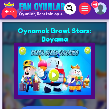
+9
Oyunlar, ücretsiz oyunlar ve çevrimiçi oyunlar
Oynamak Brawl Stars:
Boyama