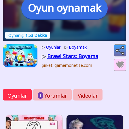
Oyun oynamak
Oynanış:
1:53 Dakika
▷
Oyunlar
▷
Boyamak
Brawl Stars: Boyama
▷
Şirket: gamemonetize.com
Oyunlar
Yorumlar
Videolar
1