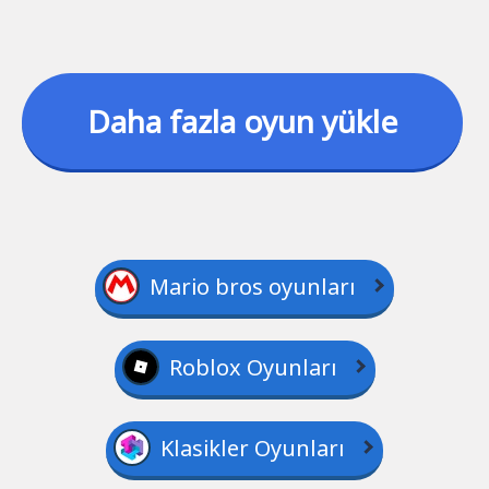
Daha fazla oyun yükle
Mario bros oyunları
Roblox Oyunları
Klasikler Oyunları