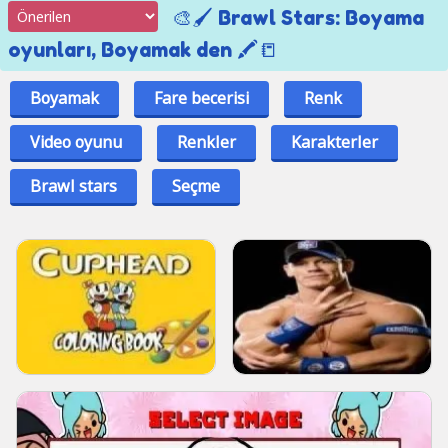
🎨🖌️ Brawl Stars: Boyama
oyunları, Boyamak den 🖍️📒
Boyamak
Fare becerisi
Renk
Video oyunu
Renkler
Karakterler
Brawl stars
Seçme