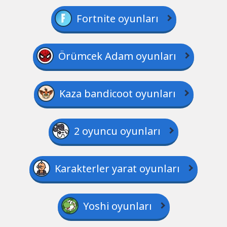
Fortnite oyunları
Örümcek Adam oyunları
Kaza bandicoot oyunları
2 oyuncu oyunları
Karakterler yarat oyunları
Yoshi oyunları