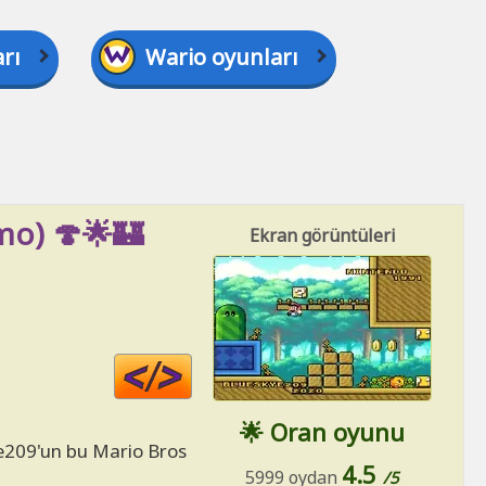
rı
Wario oyunları
mo) 🍄🌟🏰
Ekran görüntüleri
Code
HTML
🌟 Oran oyunu
kye209'un bu Mario Bros
4.5
5999 oydan
/5