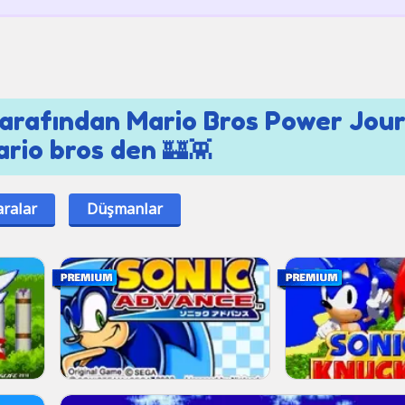
tarafından Mario Bros Power Jou
rio bros den 🏰👾
aralar
Düşmanlar