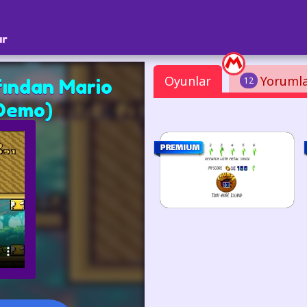
ar
Oyunlar
Yoruml
12
ından Mario
(Demo)