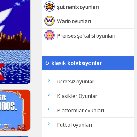
şut remix oyunları
Wario oyunları
Prenses şeftalisi oyunları
✨ klasik koleksiyonlar
ücretsiz oyunlar
Klasikler Oyunları
Platformlar oyunları
Futbol oyunları