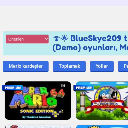
🍄🌟 BlueSkye209 
(Demo) oyunları, Ma
Mario kardeşler
Toplamak
Yollar
P