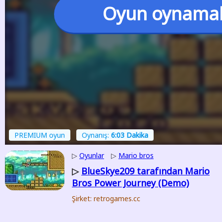
Oyun oynama
PREMIUM oyun
Oynanış:
6:03 Dakika
▷
Oyunlar
▷
Mario bros
BlueSkye209 tarafından Mario
▷
Bros Power Journey (Demo)
Şirket: retrogames.cc