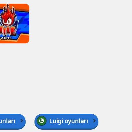
unları
Luigi oyunları