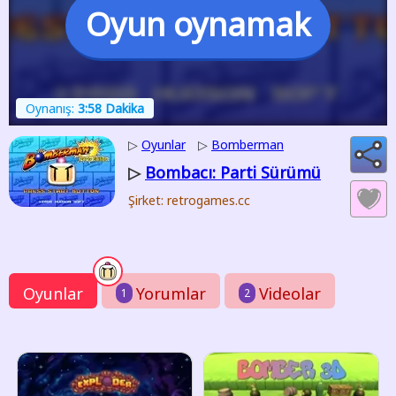
Oyun oynamak
Oynanış:
3:58 Dakika
▷
Oyunlar
▷
Bomberman
Bombacı: Parti Sürümü
▷
Şirket: retrogames.cc
Oyunlar
Yorumlar
Videolar
1
2