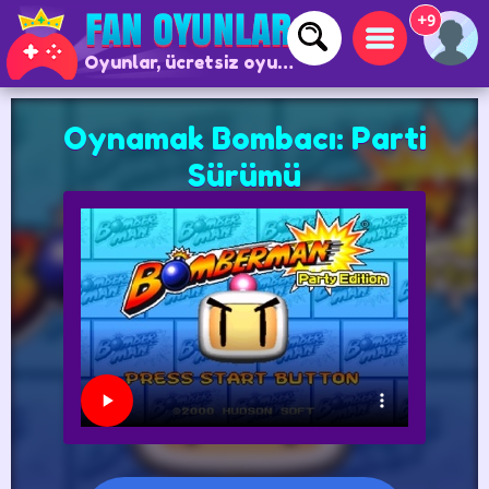
+9
Oyunlar, ücretsiz oyunlar ve çevrimiçi oyunlar
Oynamak Bombacı: Parti
Sürümü