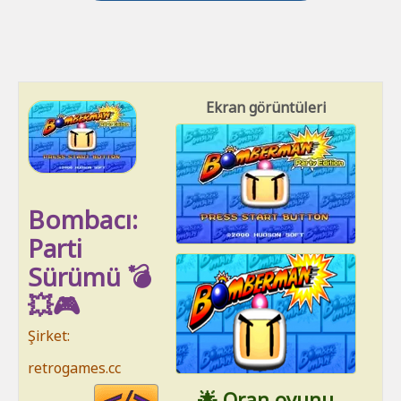
Ekran görüntüleri
Bombacı:
Parti
Sürümü 💣
💥🎮
Şirket:
retrogames.cc
Code
🌟 Oran oyunu