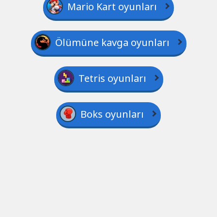
Mario Kart oyunları
Ölümüne kavga oyunları
Tetris oyunları
Boks oyunları