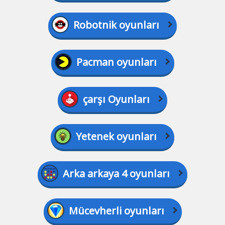
Robotnik oyunları
Pacman oyunları
çarşı Oyunları
Yetenek oyunları
Arka arkaya 4 oyunları
Mücevherli oyunları