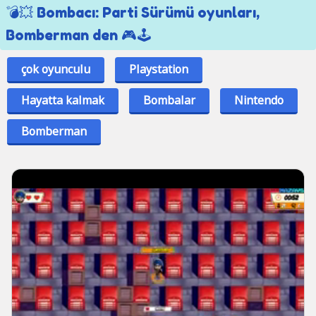
💣💥 Bombacı: Parti Sürümü oyunları,
Bomberman den 🎮🕹
çok oyunculu
Playstation
Hayatta kalmak
Bombalar
Nintendo
Bomberman