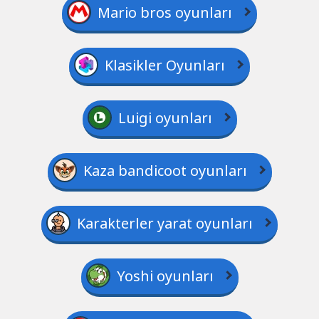
Mario bros oyunları
Klasikler Oyunları
Luigi oyunları
Kaza bandicoot oyunları
Karakterler yarat oyunları
Yoshi oyunları