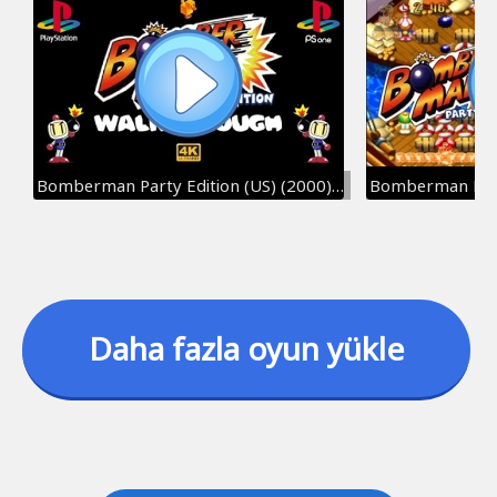
Bomberman Party Edition (US) (2000) Walkthrough (Normal Game) - PS1/DuckStation 4K-UHD
Daha fazla oyun yükle