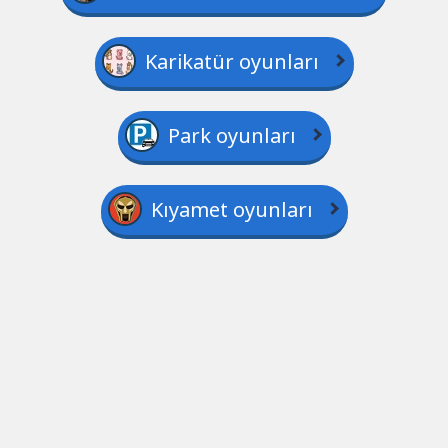
Karikatür oyunları
Park oyunları
Kıyamet oyunları