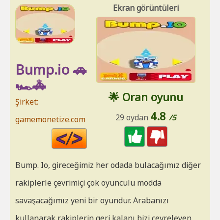
Ekran görüntüleri
Bump.io 🚗
🏎🚓
🌟 Oran oyunu
Şirket:
4.8
29 oydan
/5
gamemonetize.com
Code
HTML
Bump. Io, gireceğimiz her odada bulacağımız diğer
rakiplerle çevrimiçi çok oyunculu modda
savaşacağımız yeni bir oyundur. Arabanızı
kullanarak rakiplerin geri kalanı bizi çevreleyen