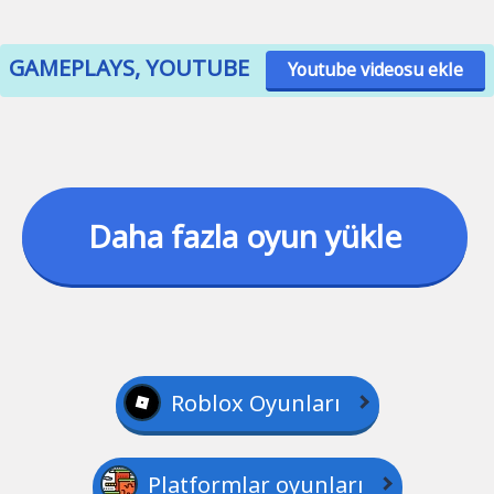
GAMEPLAYS, YOUTUBE
Youtube videosu ekle
Daha fazla oyun yükle
Roblox Oyunları
Platformlar oyunları