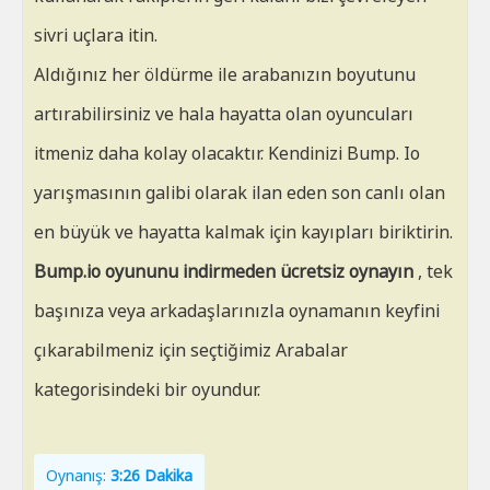
sivri uçlara itin.
Aldığınız her öldürme ile arabanızın boyutunu
artırabilirsiniz ve hala hayatta olan oyuncuları
itmeniz daha kolay olacaktır. Kendinizi Bump. Io
yarışmasının galibi olarak ilan eden son canlı olan
en büyük ve hayatta kalmak için kayıpları biriktirin.
Bump.io oyununu indirmeden ücretsiz oynayın
, tek
başınıza veya arkadaşlarınızla oynamanın keyfini
çıkarabilmeniz için seçtiğimiz Arabalar
kategorisindeki bir oyundur.
Oynanış:
3:26 Dakika