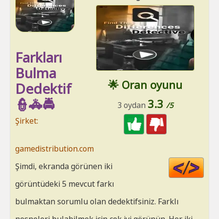
Farkları
Bulma
🌟 Oran oyunu
Dedektif
👮🚓🚔
3.3
3 oydan
/5
Şirket:
gamedistribution.com
Cod
Şimdi, ekranda görünen iki
HT
görüntüdeki 5 mevcut farkı
bulmaktan sorumlu olan dedektifsiniz. Farklı