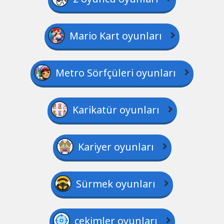
Mario Kart oyunları
Metro Sörfçüleri oyunları
Karikatür oyunları
Kariyer oyunları
Sürmek oyunları
çekimler oyunları