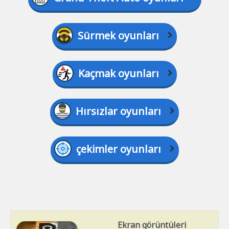
Sürmek oyunları
Kaçmak oyunları
Hırsızlar oyunları
çekimler oyunları
Ekran görüntüleri