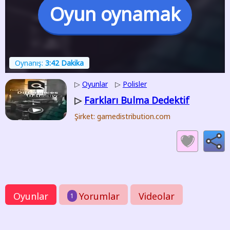
Oyun oynamak
Oynanış:
3:42 Dakika
▷
Oyunlar
▷
Polisler
Farkları Bulma Dedektif
▷
Şirket: gamedistribution.com
Oyunlar
Yorumlar
Videolar
1