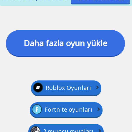
Daha fazla oyun yükle
Roblox Oyunları
Fortnite oyunları
2 oyuncu oyunları