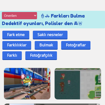
👮🚓 Farkları Bulma
Dedektif oyunları, Polisler den 🚔🚨
Fark etme
Saklı nesneler
Farklılıklar
Bulmak
Fotoğraflar
Farklı
Fotoğrafçılık