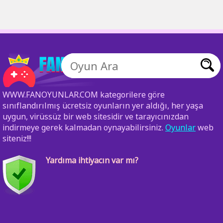
WWW.FANOYUNLAR.COM kategorilere göre
sınıflandırılmış ücretsiz oyunların yer aldığı, her yaşa
uygun, virüssüz bir web sitesidir ve tarayıcınızdan
indirmeye gerek kalmadan oynayabilirsiniz.
Oyunlar
web
siteniz!!!
Yardıma ihtiyacın var mı?