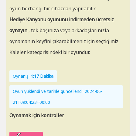
oyun herhangi bir cihazdan yapılabilir..
Hediye Kanyonu oyununu indirmeden ücretsiz
oynayın
, tek başınıza veya arkadaşlarınızla
oynamanın keyfini çıkarabilmeniz için seçtiğimiz
Kaleler kategorisindeki bir oyundur.
Oynanış:
1:17 Dakika
Oyun yüklendi ve tarihle güncellendi: 2024-06-
21T09:04:23+00:00
Oynamak için kontroller