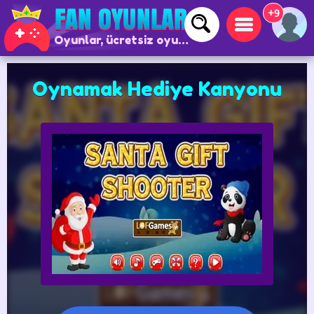
+9
Oyunlar, ücretsiz oyunlar ve çevrimiçi oyunlar
Oynamak Hediye Kanyonu