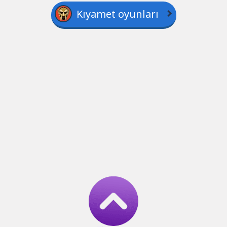
Kıyamet oyunları