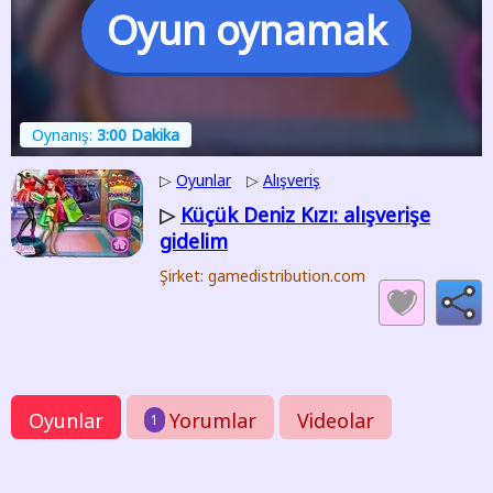
Oyun oynamak
Oynanış:
3:00 Dakika
▷
Oyunlar
▷
Alışveriş
Küçük Deniz Kızı: alışverişe
▷
gidelim
Şirket: gamedistribution.com
Oyunlar
Yorumlar
Videolar
1