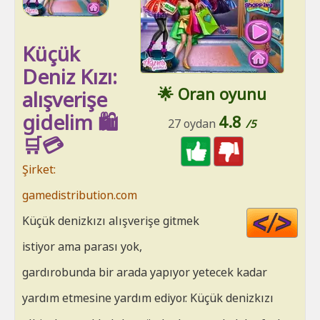
Küçük
Deniz Kızı:
🌟 Oran oyunu
alışverişe
gidelim 🛍️
4.8
27 oydan
/5
🛒💳
Şirket:
gamedistribution.com
Cod
Küçük denizkızı alışverişe gitmek
HT
istiyor ama parası yok,
gardırobunda bir arada yapıyor yetecek kadar
yardım etmesine yardım ediyor. Küçük denizkızı