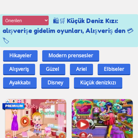
🛍️🛒 Küçük Deniz Kızı:
alışverişe gidelim oyunları, Alışveriş den 💳
🏷️
Hikayeler
Modern prensesler
Alışveriş
Güzel
Ariel
Elbiseler
Ayakkabı
Disney
Küçük denizkızı