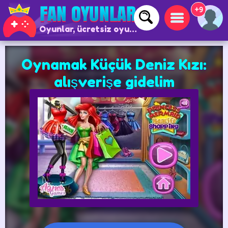
+9
Oyunlar, ücretsiz oyunlar ve çevrimiçi oyunlar
Oynamak Küçük Deniz Kızı:
alışverişe gidelim