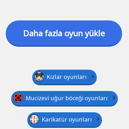
Daha fazla oyun yükle
Kızlar oyunları
Mucizevi uğur böceği oyunları
Karikatür oyunları