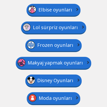
Elbise oyunları
Lol sürpriz oyunları
Frozen oyunları
Makyaj yapmak oyunları
Disney Oyunları
Moda oyunları