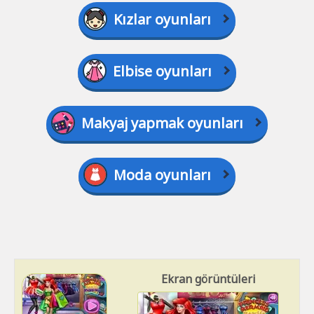
Kızlar oyunları
Elbise oyunları
Makyaj yapmak oyunları
Moda oyunları
Ekran görüntüleri