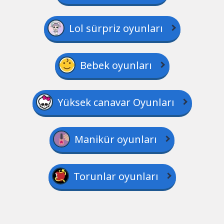
Lol sürpriz oyunları
Bebek oyunları
Yüksek canavar Oyunları
Manikür oyunları
Torunlar oyunları