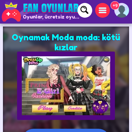
+9
Oyunlar, ücretsiz oyunlar ve çevrimiçi oyunlar
Oynamak Moda moda: kötü
kızlar