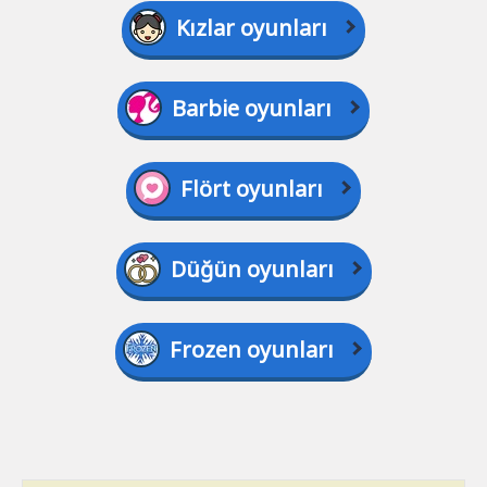
Kızlar oyunları
Barbie oyunları
Flört oyunları
Düğün oyunları
Frozen oyunları