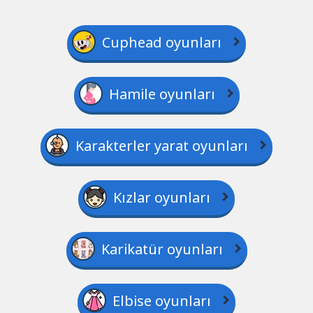
Cuphead oyunları
Hamile oyunları
Karakterler yarat oyunları
Kızlar oyunları
Karikatür oyunları
Elbise oyunları