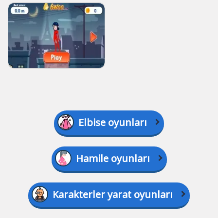
Elbise oyunları
Hamile oyunları
Karakterler yarat oyunları