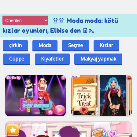
👗👚 Moda moda: kötü
kızlar oyunları, Elbise den 👖👠
çirkin
Moda
Seçme
Kızlar
Cüppe
Kıyafetler
Makyaj yapmak