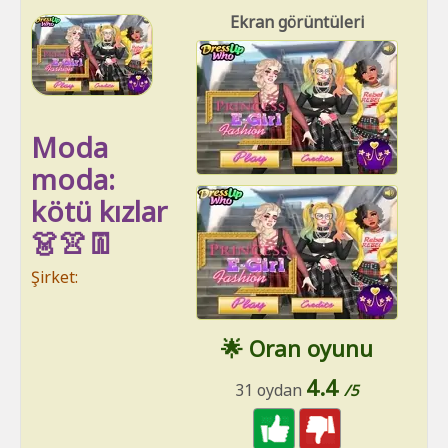
Ekran görüntüleri
Moda
moda:
kötü kızlar
👗👚👖
Şirket:
🌟 Oran oyunu
4.4
31 oydan
/5