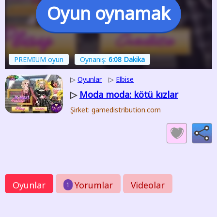
Oyun oynamak
PREMIUM oyun
Oynanış:
6:08 Dakika
▷
Oyunlar
▷
Elbise
Moda moda: kötü kızlar
▷
Şirket: gamedistribution.com
Oyunlar
Yorumlar
Videolar
1