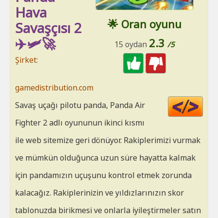
Hava
🌟 Oran oyunu
Savaşçısı 2
✈️🛩️🚀
2.3
15 oydan
/5
Şirket:
gamedistribution.com
Cod
Savaş uçağı pilotu panda, Panda Air
HT
Fighter 2 adlı oyununun ikinci kısmı
ile web sitemize geri dönüyor. Rakiplerimizi vurmak
ve mümkün olduğunca uzun süre hayatta kalmak
için pandamızın uçuşunu kontrol etmek zorunda
kalacağız. Rakiplerinizin ve yıldızlarınızın skor
tablonuzda birikmesi ve onlarla iyileştirmeler satın