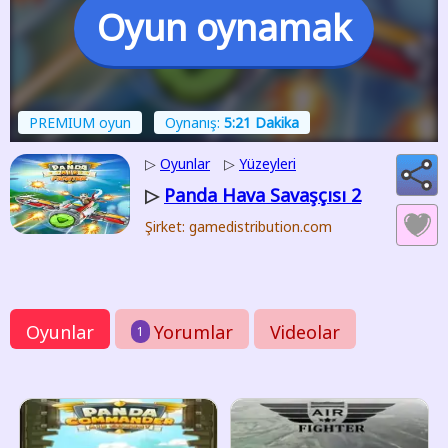
Oyun oynamak
PREMIUM oyun
Oynanış:
5:21 Dakika
▷
Oyunlar
▷
Yüzeyleri
Panda Hava Savaşçısı 2
▷
Şirket: gamedistribution.com
Oyunlar
Yorumlar
Videolar
1