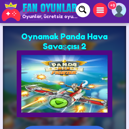
+9
Oyunlar, ücretsiz oyunlar ve çevrimiçi oyunlar
Oynamak Panda Hava
Savaşçısı 2