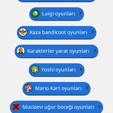
Luigi oyunları
Kaza bandicoot oyunları
Karakterler yarat oyunları
Yoshi oyunları
Mario Kart oyunları
Mucizevi uğur böceği oyunları