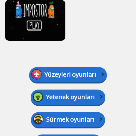
Yüzeyleri oyunları
Yetenek oyunları
Sürmek oyunları