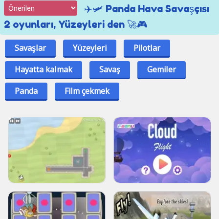
✈️🛩️ Panda Hava Savaşçısı
2 oyunları, Yüzeyleri den 🚀🎮
Savaşlar
Yüzeyleri
Pilotlar
Hayatta kalmak
Savaş
Gemiler
Panda
Film çekmek