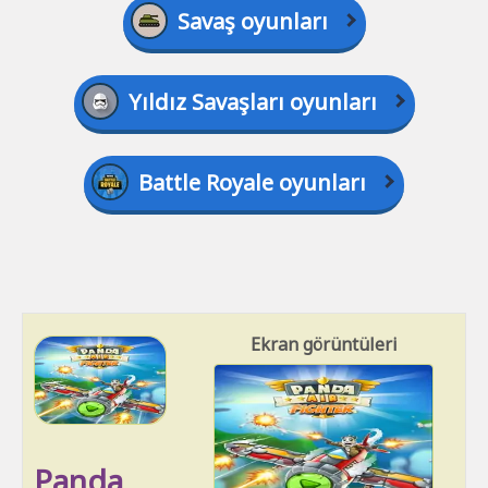
Savaş oyunları
Yıldız Savaşları oyunları
Battle Royale oyunları
Ekran görüntüleri
Panda