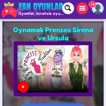
+9
Oyunlar, ücretsiz oyunlar ve çevrimiçi oyunlar
Oynamak Prenses Sirena
ve Ursula