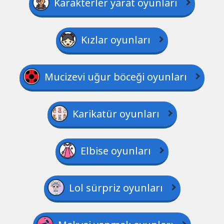
Karakterler yarat oyunları
Kızlar oyunları
Mucizevi uğur böceği oyunları
Karikatür oyunları
Elbise oyunları
Lol sürpriz oyunları