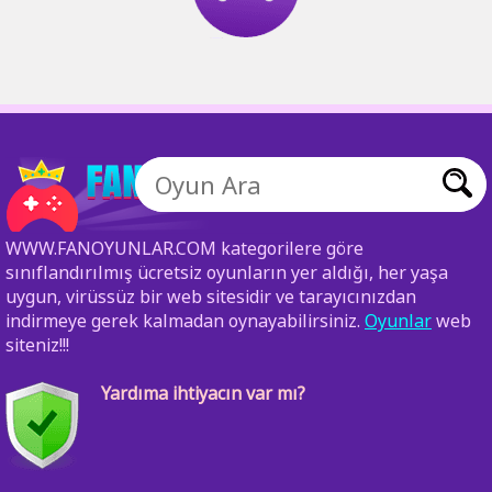
WWW.FANOYUNLAR.COM kategorilere göre
sınıflandırılmış ücretsiz oyunların yer aldığı, her yaşa
uygun, virüssüz bir web sitesidir ve tarayıcınızdan
indirmeye gerek kalmadan oynayabilirsiniz.
Oyunlar
web
siteniz!!!
Yardıma ihtiyacın var mı?