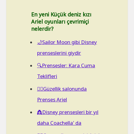
En yeni Küçük deniz kızı
Ariel oyunları çevrimiçi
nelerdir?
🌙Sailor Moon gibi Disney
prenseslerini giydir
🔍Prensesler: Kara Cuma
Teklifleri
🧜‍♀️Güzellik salonunda
Prenses Ariel
👸Disney prensesleri bir yıl
daha Coachella' da