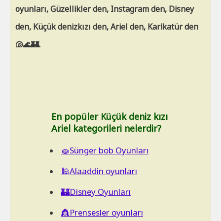
oyunları, Güzellikler den, Instagram den, Disney
den, Küçük denizkızı den, Ariel den, Karikatür den
🐚🌊🏰.
En popüler Küçük deniz kızı
Ariel kategorileri nelerdir?
🧽Sünger bob Oyunları
🕌Alaaddin oyunları
🏰Disney Oyunları
👸Prensesler oyunları