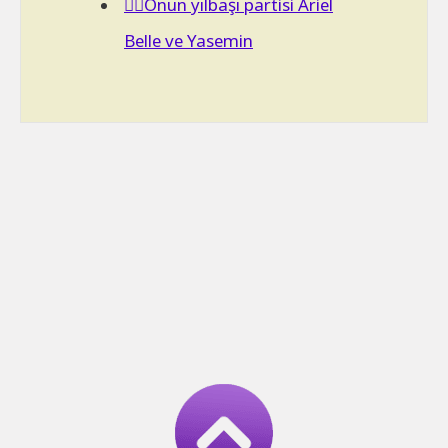
🧜‍♀️Onun yılbaşı partisi Ariel
Belle ve Yasemin