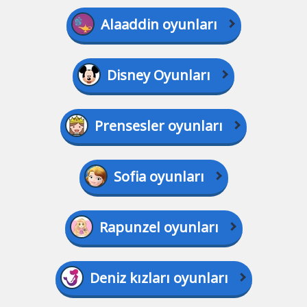
Alaaddin oyunları
Disney Oyunları
Prensesler oyunları
Sofia oyunları
Rapunzel oyunları
Deniz kızları oyunları