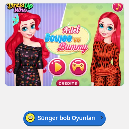
Sünger bob Oyunları