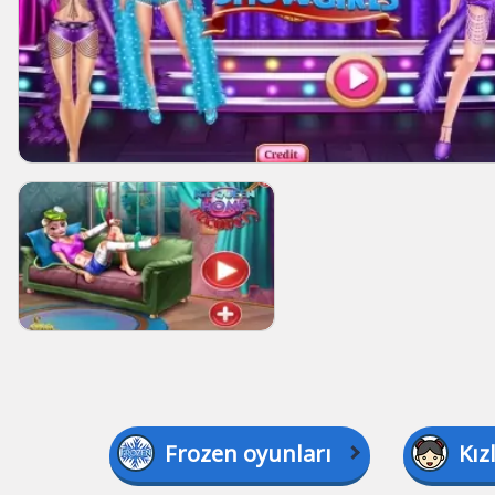
Frozen oyunları
Kız