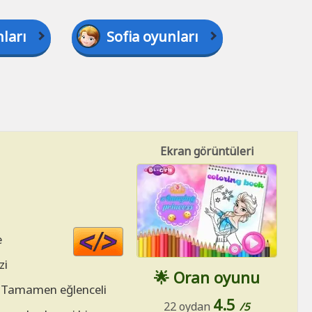
ları
Sofia oyunları
Ekran görüntüleri
Code
e
HTML
zi
🌟 Oran oyunu
t. Tamamen eğlenceli
4.5
22 oydan
/5