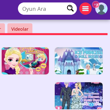
+9
r
Videolar