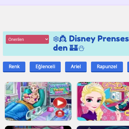
❄️👸 Disney Prense
den 🏰⛄
Renk
Eğlenceli
Ariel
Rapunzel