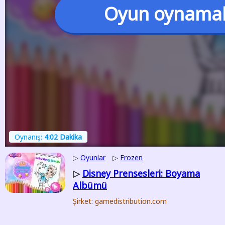
Oyun oynama
Oynanış:
4:02 Dakika
▷
Oyunlar
▷
Frozen
Disney Prensesleri: Boyama
▷
Albümü
Şirket: gamedistribution.com