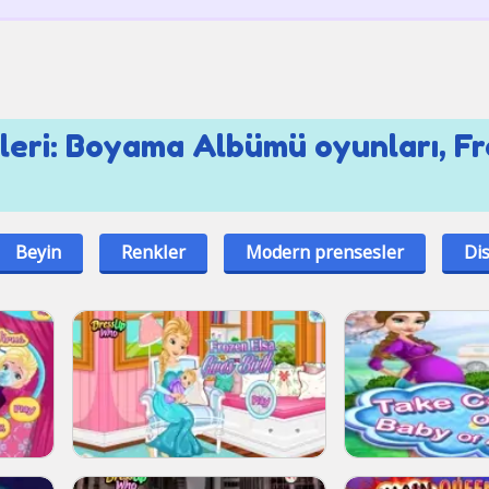
sleri: Boyama Albümü oyunları, F
Beyin
Renkler
Modern prensesler
Di