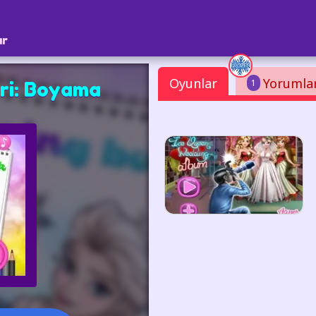
ar
Oyunlar
Yorumla
1
ri: Boyama