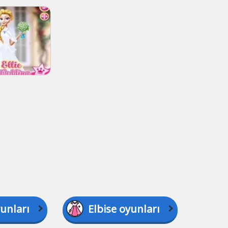
unları
Elbise oyunları