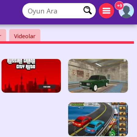
+9
r
Videolar