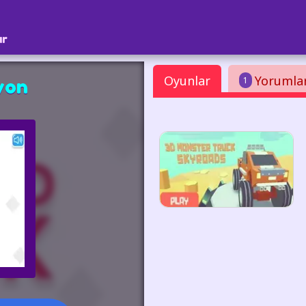
ar
Oyunlar
Yorumla
1
yon