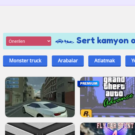
🚗🏎 Sert kamyon o
Monster truck
Arabalar
Atlatmak
Y