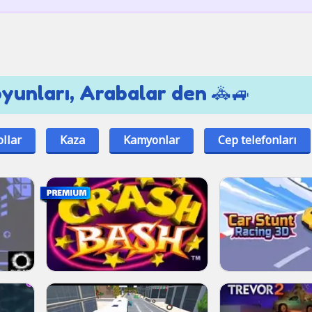
yunları, Arabalar den 🚓🚙
ollar
Kaza
Kamyonlar
Cep telefonları