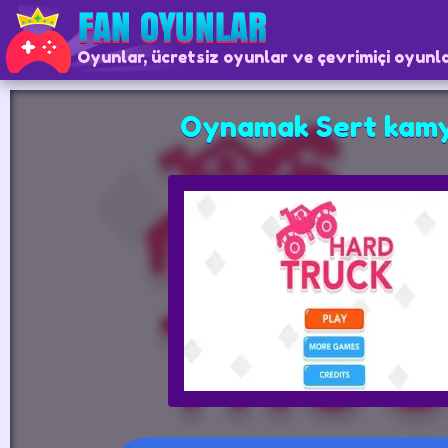
Oyunlar, ücretsiz oyunlar ve çevrimiçi oyunl
Oynamak Sert kam