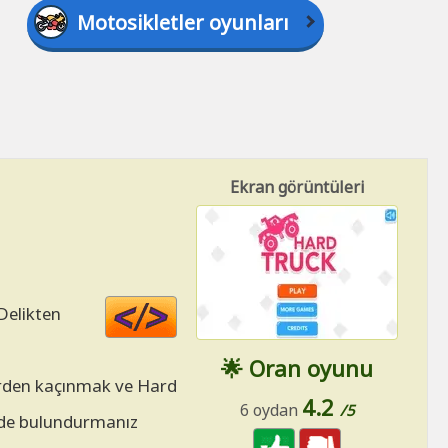
Motosikletler oyunları
Ekran görüntüleri
Code
Delikten
HTML
🌟 Oran oyunu
llerden kaçınmak ve Hard
4.2
6 oydan
/5
izde bulundurmanız